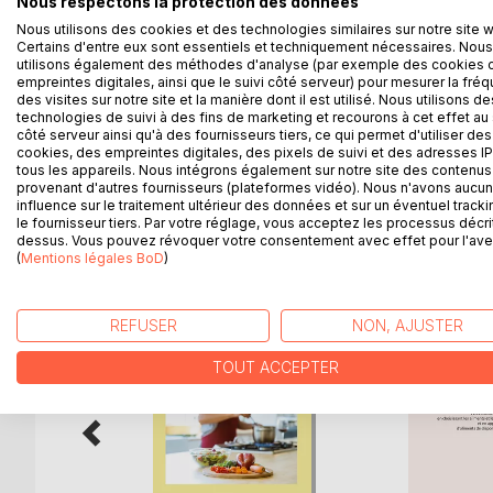
Nous respectons la protection des données
faciles à cuisiner à nouveau et à volonté. Comme t
Nous utilisons des cookies et des technologies similaires sur notre site 
un compagnon diététique précieux.
Certains d'entre eux sont essentiels et techniquement nécessaires. Nous
utilisons également des méthodes d'analyse (par exemple des cookies 
De nombreux conseils nutritionnels, parfaitement 
empreintes digitales, ainsi que le suivi côté serveur) pour mesurer la fré
en prenant la plume, vous apprendrez très rapidem
des visites sur notre site et la manière dont il est utilisé. Nous utilisons de
pathologie ; bref, ce manuscrit diététique deviendr
technologies de suivi à des fins de marketing et recourons à cet effet au 
côté serveur ainsi qu'à des fournisseurs tiers, ce qui permet d'utiliser des
Cet ouvrage est également disponible avec une c
cookies, des empreintes digitales, des pixels de suivi et des adresses IP
tous les appareils. Nous intégrons également sur notre site des contenus 
provenant d'autres fournisseurs (plateformes vidéo). Nous n'avons aucu
influence sur le traitement ultérieur des données et sur un éventuel tracki
le fournisseur tiers. Par votre réglage, vous acceptez les processus décri
D’AUTRES TITRES À D
dessus. Vous pouvez révoquer votre consentement avec effet pour l'aven
(
Mentions légales BoD
)
REFUSER
NON, AJUSTER
TOUT ACCEPTER