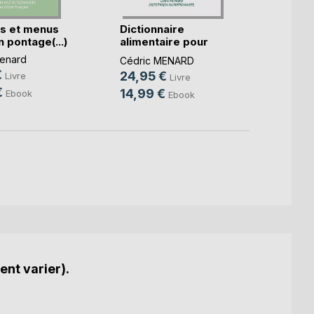
s et menus
Dictionnaire
Le b.a
 pontage(...)
alimentaire pour
diétét
l'ex(...)
enard
Cédri
Cédric MENARD
€
14,9
24,95 €
Livre
Livre
€
10,9
14,99 €
Ebook
Ebook
ent varier).