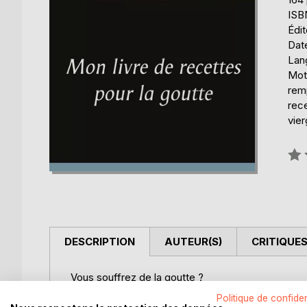
ISB
Édi
Date
Lang
Mots
remp
rece
vier
Éval
0%
DESCRIPTION
AUTEUR(S)
CRITIQUES
Vous souffrez de la goutte ?
Ce livre de recettes vierge, élaboré par Cédric M
Politique de confiden
idéal ! En effet, toutes vos créations culinaires, a