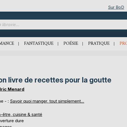
Sur BoD
MANCE
FANTASTIQUE
POÉSIE
PRATIQUE
PR
n livre de recettes pour la goutte
ric Menard
e - :
Savoir quoi manger, tout simplement...
-être, cuisine & santé
verture dure
 pages