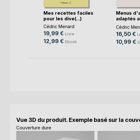
s faciles
Mes recettes faciles
Menus d'
(...)
pour les dive(...)
adaptés a
règles(...)
d
Cédric Menard
Cédric Men
19,99 €
16,50 €
e
Livre
L
12,99 €
10,99 €
ok
Ebook
E
Vue 3D du produit. Exemple basé sur la couve
Couverture dure