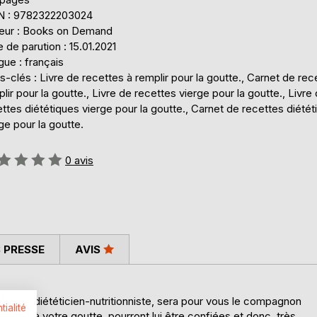
N : 9782322203024
teur : Books on Demand
 de parution : 15.01.2021
ue : français
-clés : Livre de recettes à remplir pour la goutte., Carnet de rec
lir pour la goutte., Livre de recettes vierge pour la goutte., Livre
ttes diététiques vierge pour la goutte., Carnet de recettes diétét
ge pour la goutte.
uation:
0
avis
 PRESSE
AVIS
ENARD diététicien-nutritionniste, sera pour vous le compagnon
tialité
daptées à votre goutte, pourront lui être confiées et donc, très