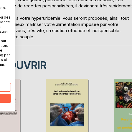
out livre de recettes personnalisées, il deviendra très rapidement
web.
ou des
adaptés à votre hyperuricémie, vous seront proposés, ainsi, tout
quence
ent à mieux maîtriser votre alimentation imposée par votre
s
a, pour vous, très vite, un soutien efficace et indispensable.
suivi
ouverture souple.
 sur
tiers
ne
ng par
ts ci-
ÉCOUVRIR
ir.