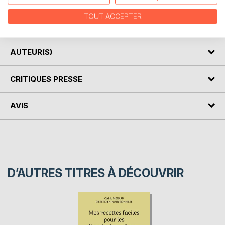
vite, un soutien efficace et indispensable.
Cet ouvrage est également disponible avec une couverture
TOUT ACCEPTER
cartonnée souple.
AUTEUR(S)
CRITIQUES PRESSE
AVIS
D’AUTRES TITRES À DÉCOUVRIR