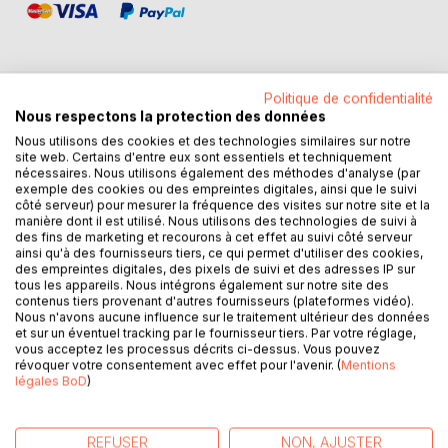
Politique de confidentialité
Nous respectons la protection des données
DESCRIPTION
Nous utilisons des cookies et des technologies similaires sur notre
site web. Certains d'entre eux sont essentiels et techniquement
nécessaires. Nous utilisons également des méthodes d'analyse (par
Vous souffrez de coliques néphrétiques d'origine urique ?
exemple des cookies ou des empreintes digitales, ainsi que le suivi
Ce livre de recettes vierge, élaboré par Cédric MENARD
côté serveur) pour mesurer la fréquence des visites sur notre site et la
diététicien-nutritionniste, sera pour vous le compagnon
manière dont il est utilisé. Nous utilisons des technologies de suivi à
des fins de marketing et recourons à cet effet au suivi côté serveur
idéal ! En effet, toutes vos créations culinaires, adaptées à
ainsi qu'à des fournisseurs tiers, ce qui permet d'utiliser des cookies,
vos coliques néphrétiques, pourront lui être confiées et
des empreintes digitales, des pixels de suivi et des adresses IP sur
donc, très faciles à cuisiner à nouveau et à volonté.
tous les appareils. Nous intégrons également sur notre site des
contenus tiers provenant d'autres fournisseurs (plateformes vidéo).
Comme tout livre de recettes personnalisées, il deviendra
Nous n'avons aucune influence sur le traitement ultérieur des données
très rapidement un compagnon diététique précieux.
et sur un éventuel tracking par le fournisseur tiers. Par votre réglage,
De nombreux conseils nutritionnels, parfaitement adaptés à
vous acceptez les processus décrits ci-dessus. Vous pouvez
révoquer votre consentement avec effet pour l'avenir. (
Mentions
votre hyperuricémie, vous seront proposés, ainsi, tout en
légales BoD
)
prenant la plume, vous apprendrez très rapidement à mieux
maîtriser votre alimentation imposée par votre pathologie ;
bref, ce manuscrit diététique deviendra, pour vous, très
REFUSER
NON, AJUSTER