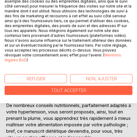
exemple des cookies ou des empreintes digitales, ainsi que le suivi
côté serveur) pour mesurer la fréquence des visites sur notre site et la
DESCRIPTION
manière dont il est utilisé. Nous utilisons des technologies de suivi à
des fins de marketing et recourons à cet effet au suivi côté serveur
ainsi qu'à des fournisseurs tiers, ce qui permet d'utiliser des cookies,
des empreintes digitales, des pixels de suivi et des adresses IP sur
Vous souffrez d'hypertension ?
tous les appareils. Nous intégrons également sur notre site des
contenus tiers provenant d'autres fournisseurs (plateformes vidéo).
Nous n'avons aucune influence sur le traitement ultérieur des données
Ce livre de recettes vierge, élaboré par Cédric MENARD
et sur un éventuel tracking par le fournisseur tiers. Par votre réglage,
diététicien-nutritionniste, sera pour vous le compagnon
vous acceptez les processus décrits ci-dessus. Vous pouvez
idéal !
révoquer votre consentement avec effet pour l'avenir. (
Mentions
légales BoD
)
En effet, toutes vos créations culinaires, adaptées à votre
hypertension, pourront lui être confiées et donc, très
REFUSER
NON, AJUSTER
faciles à cuisiner à nouveau et à volonté. Comme tout livre
de recettes personnalisées, il deviendra très rapidement un
TOUT ACCEPTER
compagnon diététique précieux.
De nombreux conseils nutritionnels, parfaitement adaptés à
votre hypertension, vous seront proposés, ainsi, tout en
prenant la plume, vous apprendrez très rapidement à mieux
maîtriser votre alimentation imposée par votre pathologie ;
bref, ce manuscrit diététique deviendra, pour vous, très