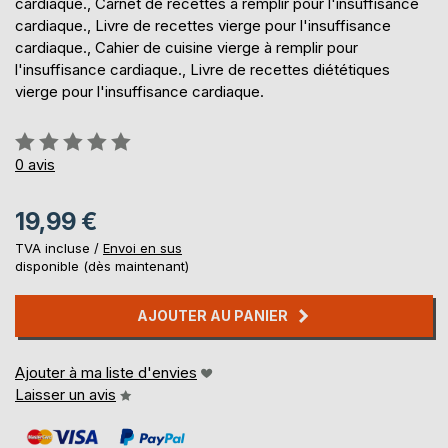
cardiaque., Carnet de recettes à remplir pour l'insuffisance
cardiaque., Livre de recettes vierge pour l'insuffisance
cardiaque., Cahier de cuisine vierge à remplir pour
l'insuffisance cardiaque., Livre de recettes diététiques
vierge pour l'insuffisance cardiaque.
Évaluation:
0%
0
avis
19,99 €
TVA incluse /
Envoi en sus
disponible (dès maintenant)
AJOUTER AU PANIER
Ajouter à ma liste d'envies
Laisser un avis