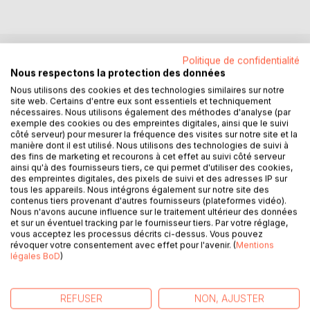
Politique de confidentialité
DESCRIPTION
Nous respectons la protection des données
Nous utilisons des cookies et des technologies similaires sur notre
site web. Certains d'entre eux sont essentiels et techniquement
Vous souffrez d'insuffisance cardiaque ?
nécessaires. Nous utilisons également des méthodes d'analyse (par
Ce livre de recettes vierge, élaboré par Cédric MENARD
exemple des cookies ou des empreintes digitales, ainsi que le suivi
côté serveur) pour mesurer la fréquence des visites sur notre site et la
diététicien-nutritionniste, sera pour vous le compagnon
manière dont il est utilisé. Nous utilisons des technologies de suivi à
idéal ! En effet, toutes vos créations culinaires, adaptées à
des fins de marketing et recourons à cet effet au suivi côté serveur
votre insuffisance cardiaque, pourront lui être confiées et
ainsi qu'à des fournisseurs tiers, ce qui permet d'utiliser des cookies,
des empreintes digitales, des pixels de suivi et des adresses IP sur
donc, très faciles à cuisiner à nouveau et à volonté.
tous les appareils. Nous intégrons également sur notre site des
Comme tout livre de recettes personnalisées, il deviendra
contenus tiers provenant d'autres fournisseurs (plateformes vidéo).
très rapidement un compagnon diététique précieux.
Nous n'avons aucune influence sur le traitement ultérieur des données
et sur un éventuel tracking par le fournisseur tiers. Par votre réglage,
De nombreux conseils nutritionnels, parfaitement adaptés à
vous acceptez les processus décrits ci-dessus. Vous pouvez
votre insuffisance cardiaque, vous seront proposés, ainsi,
révoquer votre consentement avec effet pour l'avenir. (
Mentions
tout en prenant la plume, vous apprendrez très rapidement
légales BoD
)
à mieux maîtriser votre alimentation imposée par votre
cardiopathie ; bref, ce manuscrit diététique deviendra, pour
vous, très vite, un soutien efficace et indispensable.
REFUSER
NON, AJUSTER