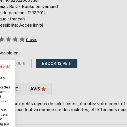
N : 9782322005338
teur : BoD - Books on Demand
 de parution : 12.12.2012
ue : français
ssibilité: Accès limité
uation:
0
avis
onible en :
LIVRE
25,00 €
EBOOK
13,99 €
tialité
web.
ou des
 PRESSE
AVIS
quence
s
suivi
ues, ou aux petits rayons de soleil tristes, écoutez votre coeur et
s par Amour, tout va comme sur des roulettes, et le Toujours nou
 sur
tiers
ne
ng par