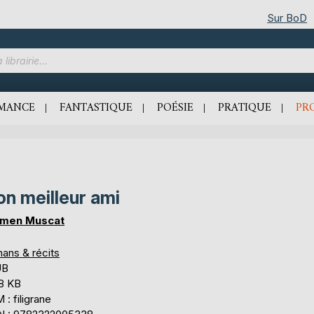
Sur BoD
MANCE
FANTASTIQUE
POÉSIE
PRATIQUE
PR
n meilleur ami
men Muscat
ans & récits
UB
,8 KB
: filigrane