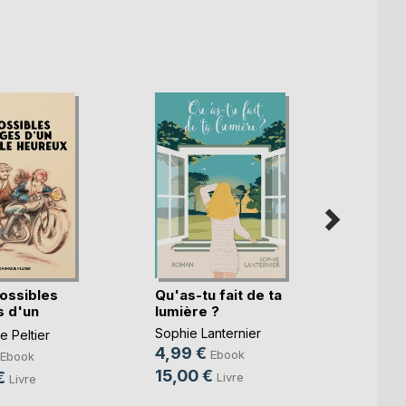
ossibles
Qu'as-tu fait de ta
Gusta
 d'un
lumière ?
Thoma
.)
Sophie Lanternier
 Peltier
6,99
4,99 €
Ebook
Ebook
19,9
15,00 €
€
Livre
Livre