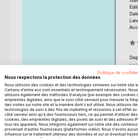
ISB
Édi
Date
Lang
Acce
Éval
0%
Disp
Politique de confiden
Nous respectons la protection des données
Nous utilisons des cookies et des technologies similaires sur notre site 
Certains d'entre eux sont essentiels et techniquement nécessaires. Nous
utilisons également des méthodes d'analyse (par exemple des cookies 
DESCRIPTION
AUTEUR(S)
CRITIQUES
empreintes digitales, ainsi que le suivi côté serveur) pour mesurer la fré
des visites sur notre site et la manière dont il est utilisé. Nous utilisons de
technologies de suivi à des fins de marketing et recourons à cet effet au 
Si j'ai un conseil à donner aux petites étoiles perd
côté serveur ainsi qu'à des fournisseurs tiers, ce qui permet d'utiliser des
vous trouverez le bonheur. Quand on fait des acte
cookies, des empreintes digitales, des pixels de suivi et des adresses IP
tous les appareils. Nous intégrons également sur notre site des contenus 
ramène à notre quête...
provenant d'autres fournisseurs (plateformes vidéo). Nous n'avons aucu
influence sur le traitement ultérieur des données et sur un éventuel tracki