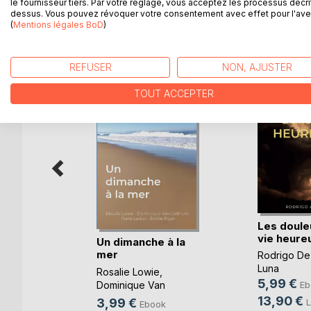
le fournisseur tiers. Par votre réglage, vous acceptez les processus décri
dessus. Vous pouvez révoquer votre consentement avec effet pour l'aven
(
Mentions légales BoD
)
D’AUTRES TITRES À D
REFUSER
NON, AJUSTER
TOUT ACCEPTER
Les doule
vie heure
ours
Un dimanche à la
mer
Rodrigo De
oso
Luna
Rosalie Lowie
,
k
5,99 €
Dominique Van
Eb
e
Cotthem
, ...
13,90 €
3,99 €
L
Ebook