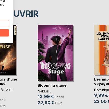
ts ci-
ir.
ÉCOUVRIR
urs d'une
Les imp
use
voyages
Blooming stage
imbéc(..
 Amorim
Dominique
Naklusi .
9,99 €
13,99 €
Ebook
ook
22,00 
22,90 €
Livre
ivre