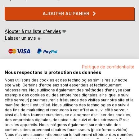
AJOUTER AU PANIER
Ajouter à ma liste d'envies
Laisser un avis
Politique de confidentialité
Nous respectons la protection des données
Nous utilisons des cookies et des technologies similaires sur notre
site web. Certains d'entre eux sont essentiels et techniquement
DESCRIPTION
nécessaires. Nous utilisons également des méthodes d'analyse (par
exemple des cookies ou des empreintes digitales, ainsi que le suivi
côté serveur) pour mesurer la fréquence des visites sur notre site et la
Nono est très précieux pour Emile. C'est son doudou.
manière dont il est utilisé. Nous utilisons des technologies de suivi à
Qu'est-ce un doudou au juste ?
des fins de marketing et recourons à cet effet au suivi côté serveur
ainsi qu'à des fournisseurs tiers, ce qui permet d'utiliser des cookies,
des empreintes digitales, des pixels de suivi et des adresses IP sur
tous les appareils. Nous intégrons également sur notre site des
AUTEUR(S)
contenus tiers provenant d'autres fournisseurs (plateformes vidéo).
Nous n'avons aucune influence sur le traitement ultérieur des données