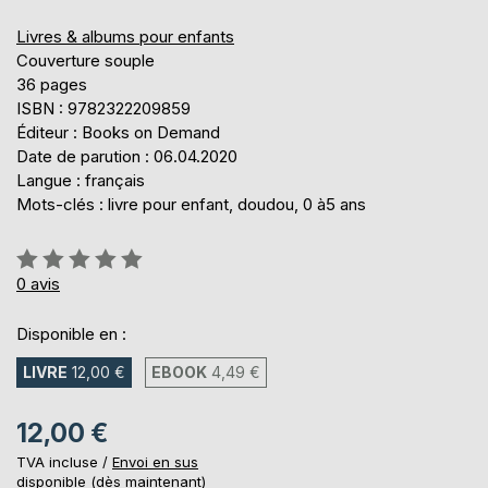
Livres & albums pour enfants
Couverture souple
36 pages
ISBN : 9782322209859
Éditeur : Books on Demand
Date de parution : 06.04.2020
Langue : français
Mots-clés : livre pour enfant, doudou, 0 à5 ans
Évaluation:
0%
0
avis
Disponible en :
LIVRE
12,00 €
EBOOK
4,49 €
12,00 €
TVA incluse /
Envoi en sus
disponible (dès maintenant)