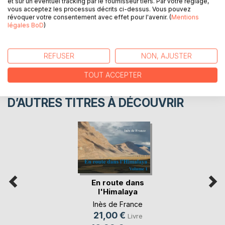
et sur un éventuel tracking par le fournisseur tiers. Par votre réglage,
CRITIQUES PRESSE
vous acceptez les processus décrits ci-dessus. Vous pouvez
révoquer votre consentement avec effet pour l'avenir. (
Mentions
légales BoD
)
AVIS
REFUSER
NON, AJUSTER
TOUT ACCEPTER
D’AUTRES TITRES À DÉCOUVRIR
En route dans
l'Himalaya
Inès de France
21,00 €
Livre