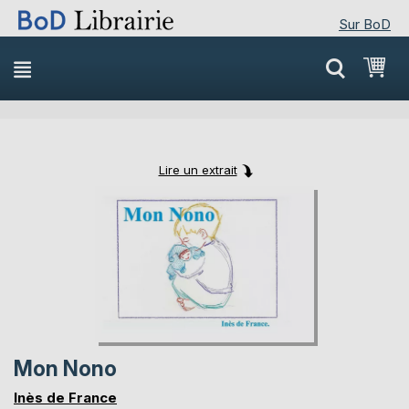
Sur BoD
Skip
Mon
to
Content
Lire un extrait
Skip
Skip
to
to
the
the
end
beginning
of
of
the
the
images
images
gallery
gallery
Mon Nono
Inès de France