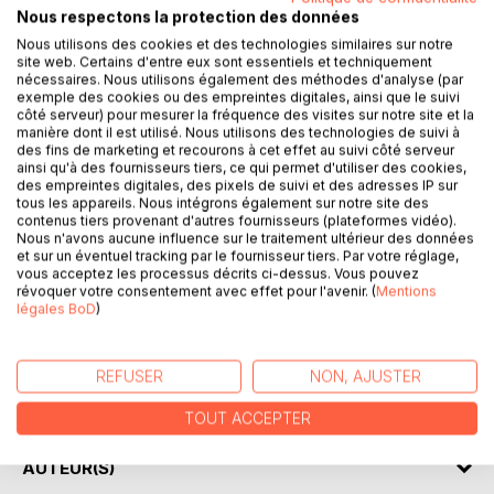
Nous respectons la protection des données
Nous utilisons des cookies et des technologies similaires sur notre
site web. Certains d'entre eux sont essentiels et techniquement
DESCRIPTION
nécessaires. Nous utilisons également des méthodes d'analyse (par
exemple des cookies ou des empreintes digitales, ainsi que le suivi
côté serveur) pour mesurer la fréquence des visites sur notre site et la
Espagnol la première moitié de sa vie, français durant la
manière dont il est utilisé. Nous utilisons des technologies de suivi à
deuxième et ayant depuis peu acquis la double nationalité,
des fins de marketing et recourons à cet effet au suivi côté serveur
ainsi qu'à des fournisseurs tiers, ce qui permet d'utiliser des cookies,
Miguel Ruiz ne se reconnaît aucune patrie. Ou plutôt si,
des empreintes digitales, des pixels de suivi et des adresses IP sur
deux : le monde et Paname !
tous les appareils. Nous intégrons également sur notre site des
Laissez-vous donc guider à travers les âges et les pages
contenus tiers provenant d'autres fournisseurs (plateformes vidéo).
Nous n'avons aucune influence sur le traitement ultérieur des données
de son "Paris insolite" (lieux et personnages célèbres,
et sur un éventuel tracking par le fournisseur tiers. Par votre réglage,
emblématiques ou incongrus; figures artistiques - Charles
vous acceptez les processus décrits ci-dessus. Vous pouvez
Baudelaire, Jim Morrison, Lautréamont, Arthur Rimbaud... -,
révoquer votre consentement avec effet pour l'avenir. (
Mentions
légales BoD
)
historiques ou littéraires...). Et n'ayez crainte : l'auteur
connaît la musique, lui qui est né au sein de la capitale -
10ème arrondissement -, un jour béni du siècle dernier...
REFUSER
NON, AJUSTER
www.miguelsydruiz.jimdo.com
TOUT ACCEPTER
AUTEUR(S)