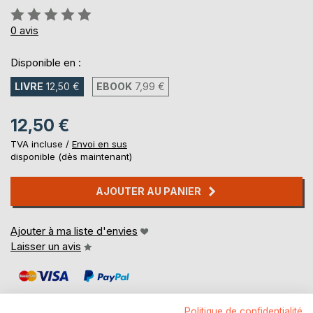
Évaluation:
0%
0
avis
Disponible en :
LIVRE
12,50 €
EBOOK
7,99 €
12,50 €
TVA incluse /
Envoi en sus
disponible (dès maintenant)
AJOUTER AU PANIER
Ajouter à ma liste d'envies
Laisser un avis
Politique de confidentialité