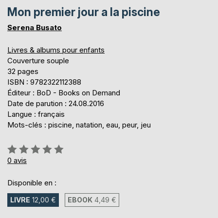
Mon premier jour a la piscine
Serena Busato
Livres & albums pour enfants
Couverture souple
32 pages
ISBN : 9782322112388
Éditeur : BoD - Books on Demand
Date de parution : 24.08.2016
Langue : français
Mots-clés : piscine, natation, eau, peur, jeu
Évaluation:
0%
0
avis
Disponible en :
LIVRE
12,00 €
EBOOK
4,49 €