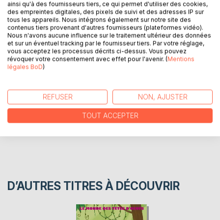
ainsi qu'à des fournisseurs tiers, ce qui permet d'utiliser des cookies,
là-bas, elle se rend compte qu'elle a un peu peur... Tout est
des empreintes digitales, des pixels de suivi et des adresses IP sur
si grand et bruyant ! Heureusement, une rencontre spéciale
tous les appareils. Nous intégrons également sur notre site des
contenus tiers provenant d'autres fournisseurs (plateformes vidéo).
la fera changer d'avis, et la petite Mélina découvrira
Nous n'avons aucune influence sur le traitement ultérieur des données
beaucoup de moyens pour s'amuser dans l'eau.
et sur un éventuel tracking par le fournisseur tiers. Par votre réglage,
vous acceptez les processus décrits ci-dessus. Vous pouvez
révoquer votre consentement avec effet pour l'avenir. (
Mentions
AUTEUR(S)
légales BoD
)
CRITIQUES PRESSE
REFUSER
NON, AJUSTER
TOUT ACCEPTER
AVIS
D’AUTRES TITRES À DÉCOUVRIR