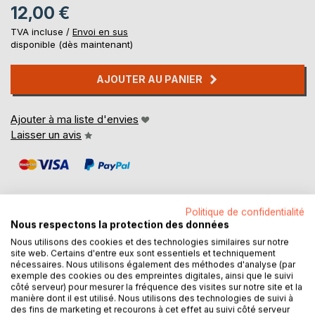
12,00 €
TVA incluse /
Envoi en sus
disponible (dès maintenant)
AJOUTER AU PANIER
Ajouter à ma liste d'envies
Laisser un avis
Politique de confidentialité
Nous respectons la protection des données
DESCRIPTION
Nous utilisons des cookies et des technologies similaires sur notre
site web. Certains d'entre eux sont essentiels et techniquement
nécessaires. Nous utilisons également des méthodes d'analyse (par
exemple des cookies ou des empreintes digitales, ainsi que le suivi
Aujourd'hui, c' est le premier jour de piscine pour Mélina.
côté serveur) pour mesurer la fréquence des visites sur notre site et la
L'émotion est à son comble, elle a vraiment hâte de
manière dont il est utilisé. Nous utilisons des technologies de suivi à
des fins de marketing et recourons à cet effet au suivi côté serveur
commencer cette grande aventure ! Mais, une fois arrivée