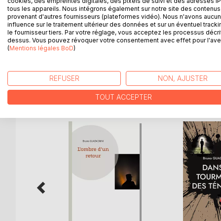
cookies, des empreintes digitales, des pixels de suivi et des adresses IP
Pionnier de la formule 1, il dispute 90 courses, 
tous les appareils. Nous intégrons également sur notre site des contenus 
provenant d'autres fournisseurs (plateformes vidéo). Nous n'avons aucu
Ascari, Farina, ou Fangio. Pierre Levegh, se pilote
influence sur le traitement ultérieur des données et sur un éventuel tracki
s'appelle en réalité Pierre Bouillin dans le civil. S
le fournisseur tiers. Par votre réglage, vous acceptez les processus décri
bijouterie et la brosserie fine. De quoi occuper tout
dessus. Vous pouvez révoquer votre consentement avec effet pour l'aven
(
Mentions légales BoD
)
défit, mais surtout par héritage, entré de plain-pied
REFUSER
NON, AJUSTER
D’AUTRES TITRES À D
TOUT ACCEPTER