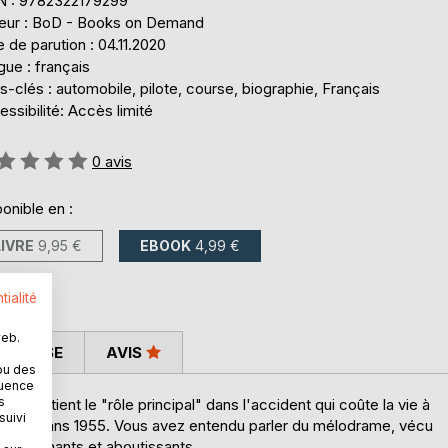
N : 9782322179299
teur : BoD - Books on Demand
 de parution : 04.11.2020
ue : français
-clés : automobile, pilote, course, biographie, Français
ssibilité: Accès limité
uation:
0
avis
onible en :
LIVRE
9,95 €
EBOOK
4,99 €
tialité
web.
 PRESSE
AVIS
ou des
quence
s
'il tient le "rôle principal" dans l'accident qui coûte la vie à
suivi
res du Mans 1955. Vous avez entendu parler du mélodrame, vécu
 les tenants et aboutissants.