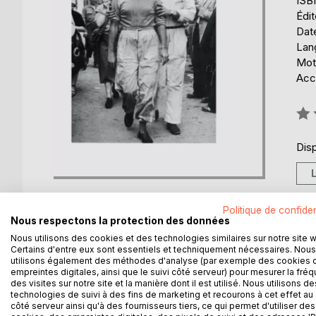
ISB
Édi
Date
Lang
Mots
Acce
Éval
0%
Disp
Politique de confiden
Nous respectons la protection des données
Nous utilisons des cookies et des technologies similaires sur notre site 
DESCRIPTION
AUTEUR(S)
CRITIQUES
Certains d'entre eux sont essentiels et techniquement nécessaires. Nous
utilisons également des méthodes d'analyse (par exemple des cookies 
empreintes digitales, ainsi que le suivi côté serveur) pour mesurer la fré
des visites sur notre site et la manière dont il est utilisé. Nous utilisons de
Que connaissez vous de Pierre Levegh? Sans doute qu
technologies de suivi à des fins de marketing et recourons à cet effet au 
plus de 80 personnes, dont la sienne aux 24 heu
côté serveur ainsi qu'à des fournisseurs tiers, ce qui permet d'utiliser des
pendant les 24 heures du Mans 1952, sans en saisir