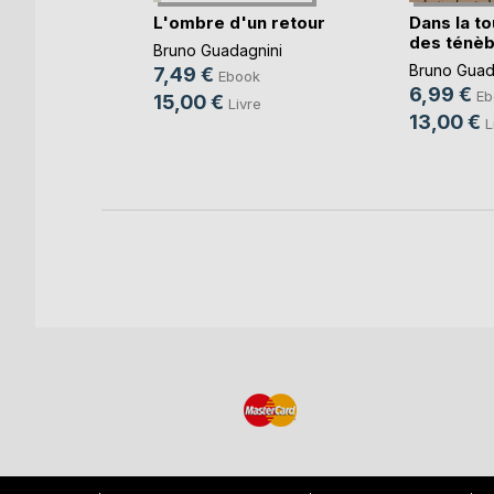
s pour
L'ombre d'un retour
Dans la t
5 m(...)
des ténè
Bruno Guadagnini
Bruno Guad
7,49 €
Ebook
6,99 €
k
Eb
15,00 €
Livre
13,00 €
e
L