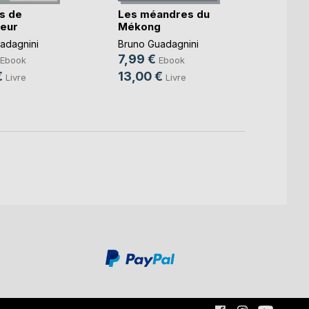
ts de
Les méandres du
Direc
reur
Mékong
froid
adagnini
Bruno Guadagnini
Bruno 
7,99 €
4,99
Ebook
Ebook
€
13,00 €
12,0
Livre
Livre