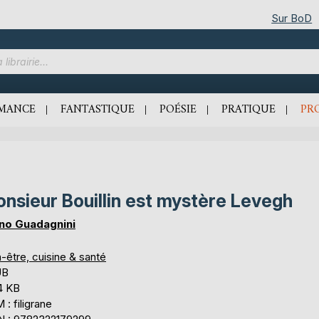
Sur BoD
MANCE
FANTASTIQUE
POÉSIE
PRATIQUE
PR
nsieur Bouillin est mystère Levegh
no Guadagnini
-être, cuisine & santé
UB
4 KB
: filigrane