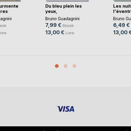
ourmente
Du bleu plein les
Les nui
bres
yeux,
l'évent
agnini
Bruno Guadagnini
Bruno Gu
7,99 €
6,49 €
ook
Ebook
13,00 €
13,00 
ivre
Livre