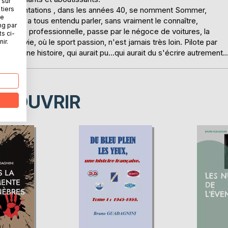
 sur
ses fréquentations , dans les années 40, se nomment Sommer,
tiers
ne
 dont on a tous entendu parler, sans vraiment le connaître,
ng par
on activité professionnelle, passe par le négoce de voitures, la
ts ci-
e une vie, où le sport passion, n'est jamais très loin. Pilote par
ir.
 dans une histoire, qui aurait pu...qui aurait du s'écrire autrement..
ÉCOUVRIR