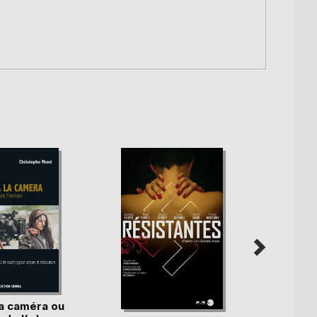
la caméra ou
Ciném