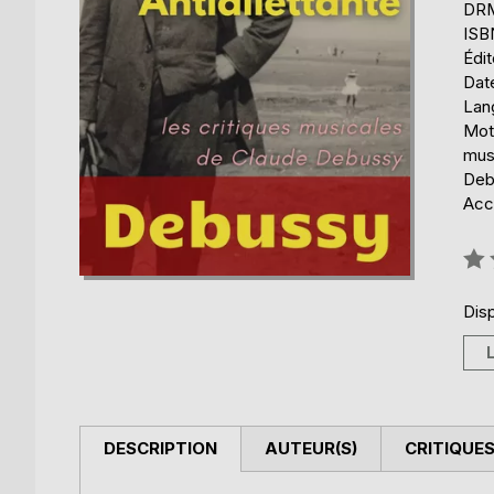
DRM 
ISB
Édi
Date
Lang
Mot
musi
Deb
Acce
Éval
0%
Disp
DESCRIPTION
AUTEUR(S)
CRITIQUES