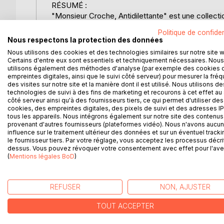
RÉSUMÉ :
"Monsieur Croche, Antidilettante" est une collect
l'un des compositeurs les plus influents du XXe s
Politique de confiden
musical sous le pseudonyme de "Monsieur Croche",
Nous respectons la protection des données
le monde musical de son époque. À travers ses é
Nous utilisons des cookies et des technologies similaires sur notre site 
l'académisme qui dominent la scène musicale, tout e
Certains d'entre eux sont essentiels et techniquement nécessaires. Nous
limitent pas à la musique, mais s'étendent égalemen
utilisons également des méthodes d'analyse (par exemple des cookies 
empreintes digitales, ainsi que le suivi côté serveur) pour mesurer la fré
l'avant-garde. "Monsieur Croche, Antidilettante" o
des visites sur notre site et la manière dont il est utilisé. Nous utilisons de
mettant en lumière ses opinions sur des composite
technologies de suivi à des fins de marketing et recourons à cet effet au 
et les institutions musicales de son temps. Ce livre
côté serveur ainsi qu'à des fournisseurs tiers, ce qui permet d'utiliser des
cookies, des empreintes digitales, des pixels de suivi et des adresses IP
marquer son époque par sa musique et ses idées n
tous les appareils. Nous intégrons également sur notre site des contenus 
musicales, mais aussi une réflexion profonde sur l
provenant d'autres fournisseurs (plateformes vidéo). Nous n'avons aucu
influence sur le traitement ultérieur des données et sur un éventuel tracki
le fournisseur tiers. Par votre réglage, vous acceptez les processus décri
L'AUTEUR :
dessus. Vous pouvez révoquer votre consentement avec effet pour l'aven
Claude Debussy, né le 22 août 1862 à Saint-Germ
(
Mentions légales BoD
)
des figures majeures de la musique impressionnist
profondément influencé la musique du XXe siècle. I
distingue rapidement par son talent exceptionnel. 
REFUSER
NON, AJUSTER
midi d'un faune", "La Mer" et "Clair de Lune". De
traditionnelle, expérimentant avec les harmonies e
TOUT ACCEPTER
il a écrit de nombreuses critiques musicales sous