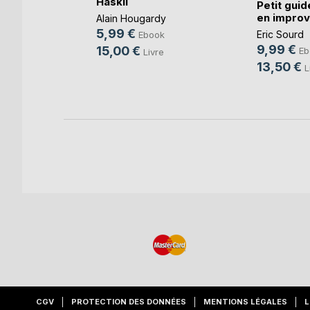
Haskil
Petit guid
en improvi
Alain Hougardy
5,99 €
Eric Sourd
k
Ebook
9,99 €
15,00 €
Eb
re
Livre
13,50 €
L
CGV
PROTECTION DES DONNÉES
MENTIONS LÉGALES
L