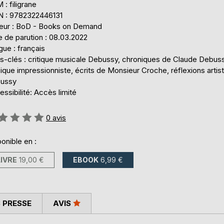
: filigrane
N : 9782322446131
teur : BoD - Books on Demand
 de parution : 08.03.2022
ue : français
s-clés : critique musicale Debussy, chroniques de Claude Debuss
que impressionniste, écrits de Monsieur Croche, réflexions artis
ussy
ssibilité: Accès limité
uation:
0
avis
onible en :
LIVRE
19,00 €
EBOOK
6,99 €
 PRESSE
AVIS