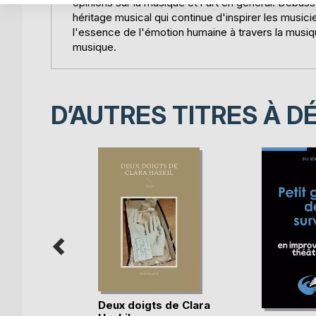
opinions sur la musique et l'art en général. Debussy
héritage musical qui continue d'inspirer les musi
l'essence de l'émotion humaine à travers la musique
musique.
D’AUTRES TITRES À D
trich on
Deux doigts de Clara