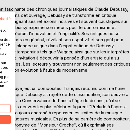
ion fascinante des chroniques journalistiques de Claude Debussy,
iècle. Dans cet ouvrage, Debussy se transforme en critique
tialité
 partageant ses réflexions incisives et souvent caustiques sur
crits, Debussy exprime son mépris pour le conformisme et
web.
n célébrant l'innovation et l'originalité. Ses critiques ne se
t aux arts en général, révélant son esprit vif et son goût pour
ou des
quence
ffre une plongée unique dans l'esprit critique de Debussy,
s
urs contemporains tels que Wagner, ainsi que sur les interprètes
suivi
 est une invitation à découvrir la pensée d'un artiste qui a su
 sur
ovatrices. Les lecteurs y trouveront non seulement des critique
tiers
'art et son évolution à l'aube du modernisme.
ne
ng par
ts ci-
ir.
ain-en-Laye, est un compositeur français reconnu comme l'une
e. Bien que Debussy ait rejeté cette classification, son oeuvre a
l entre au Conservatoire de Paris à l'âge de dix ans, où il se
Parmi ses oeuvres les plus célèbres figurent "Prélude à l'après-
bussy a toujours cherché à repousser les limites de la musique
t les structures musicales. En plus de sa carrière de compositeur,
 le pseudonyme de "Monsieur Croche", où il exprimait ses