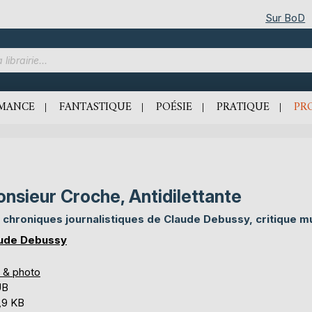
Sur BoD
MANCE
FANTASTIQUE
POÉSIE
PRATIQUE
PR
nsieur Croche, Antidilettante
 chroniques journalistiques de Claude Debussy, critique m
ude Debussy
s & photo
UB
,9 KB