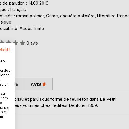
 de parution : 14.09.2019
ue : français
-clés : roman policier, Crime, enquête policière, littérature frança
ssique
ssibilité: Accès limité
uation:
0
avis
tialité
web.
ou des
quence
s
 PRESSE
AVIS
suivi
 sur
tiers
ile Gaboriau et paru sous forme de feuilleton dans Le Petit
ne
raît en deux volumes chez l'éditeur Dentu en 1869.
ng par
ts ci-
ir.