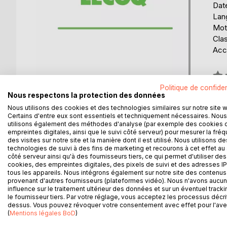
Date
Lang
Mots
Cla
Acce
Éval
0%
Politique de confiden
Nous respectons la protection des données
Nous utilisons des cookies et des technologies similaires sur notre site 
Certains d'entre eux sont essentiels et techniquement nécessaires. Nous
utilisons également des méthodes d'analyse (par exemple des cookies 
empreintes digitales, ainsi que le suivi côté serveur) pour mesurer la fré
des visites sur notre site et la manière dont il est utilisé. Nous utilisons de
DESCRIPTION
AUTEUR(S)
CRITIQUES
technologies de suivi à des fins de marketing et recourons à cet effet au 
côté serveur ainsi qu'à des fournisseurs tiers, ce qui permet d'utiliser des
cookies, des empreintes digitales, des pixels de suivi et des adresses IP
tous les appareils. Nous intégrons également sur notre site des contenus 
Monsieur Lecoq est un roman policier écrit par Ém
provenant d'autres fournisseurs (plateformes vidéo). Nous n'avons aucu
Journal du 27 mai 1868 au 3 décembre 1868 . Il pa
influence sur le traitement ultérieur des données et sur un éventuel tracki
le fournisseur tiers. Par votre réglage, vous acceptez les processus décri
dessus. Vous pouvez révoquer votre consentement avec effet pour l'aven
(
Mentions légales BoD
)