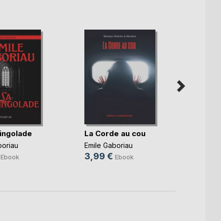
ingolade
La Corde au cou
La Cl
boriau
Emile Gaboriau
Emile 
3,99 €
3,99
Ebook
Ebook