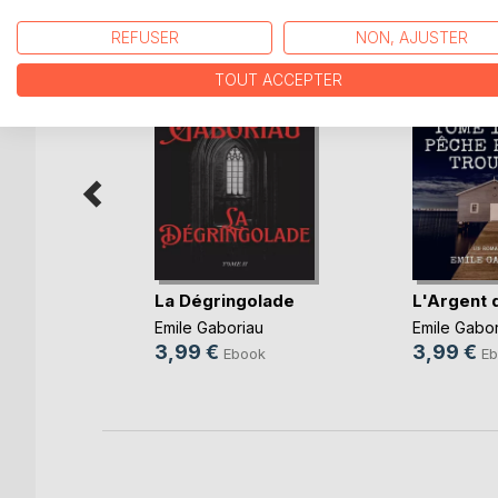
D’AUTRES TITRES À D
REFUSER
NON, AJUSTER
TOUT ACCEPTER
Orcival
La Dégringolade
L'Argent 
u
Emile Gaboriau
Emile Gabor
3,99 €
3,99 €
k
Ebook
Eb