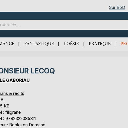
Sur BoD
MANCE
FANTASTIQUE
POÉSIE
PRATIQUE
PR
ONSIEUR LECOQ
ILE GABORIAU
ans & récits
UB
,5 KB
: filigrane
N : 9782322085811
teur : Books on Demand