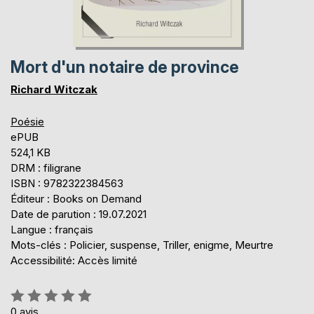
Mort d'un notaire de province
Richard Witczak
Poésie
ePUB
524,1 KB
DRM : filigrane
ISBN : 9782322384563
Éditeur : Books on Demand
Date de parution : 19.07.2021
Langue : français
Mots-clés : Policier, suspense, Triller, enigme, Meurtre
Accessibilité: Accès limité
Évaluation:
0%
0
avis