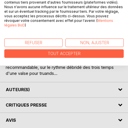
contenus tiers provenant d'autres fournisseurs (plateformes vidéo).
Nous n'avons aucune influence sur le traitement ultérieur des données
DESCRIPTION
et sur un éventuel tracking par le fournisseur tiers. Par votre réglage,
vous acceptez les processus décrits ci-dessus. Vous pouvez
révoquer votre consentement avec effet pour l'avenir. (
Mentions
La veuve du notaire ne croyait pas un mot des conclusions
légales BoD
)
sur la mort de son mari, mais Philippe Dengain, engagé
pour résoudre l'énigme, allait apprendre à ses dépens
REFUSER
NON, AJUSTER
qu'une veuve pouvait en cacher une autre. Des toits de
Paris aux palaces Londonien, de l'île de Jersey à la pointe
TOUT ACCEPTER
du Raz, le détective aura fort à faire pour surnager dans
une sale histoire orchestré par des individus peu
recommandable, sur le rythme débridé des trois temps
d'une valse pour truands...
AUTEUR(S)
CRITIQUES PRESSE
AVIS