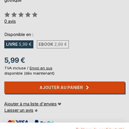
gothique
Évaluation:
0%
0
avis
Disponible en :
LIVRE
5,99 €
EBOOK
2,99 €
5,99 €
TVA incluse /
Envoi en sus
disponible (dès maintenant)
AJOUTER AU PANIER
Ajouter à ma liste d'envies
Laisser un avis