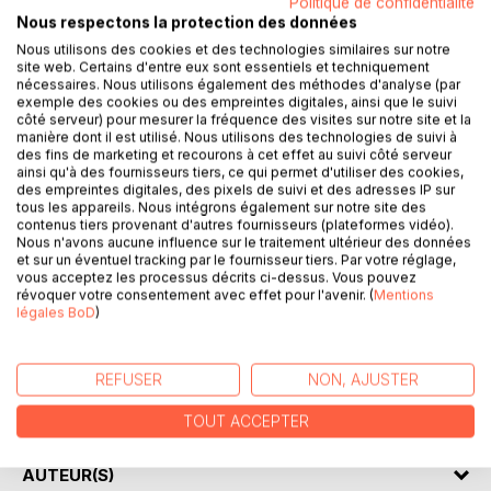
Politique de confidentialité
Nous respectons la protection des données
Nous utilisons des cookies et des technologies similaires sur notre
site web. Certains d'entre eux sont essentiels et techniquement
nécessaires. Nous utilisons également des méthodes d'analyse (par
DESCRIPTION
exemple des cookies ou des empreintes digitales, ainsi que le suivi
côté serveur) pour mesurer la fréquence des visites sur notre site et la
manière dont il est utilisé. Nous utilisons des technologies de suivi à
des fins de marketing et recourons à cet effet au suivi côté serveur
Mots passionnels réunit des textes d'une centaine de
ainsi qu'à des fournisseurs tiers, ce qui permet d'utiliser des cookies,
mots, oscillant entre récit et poésie. Chacun brosse une
des empreintes digitales, des pixels de suivi et des adresses IP sur
histoire fugace ayant pour but de transmettre une parcelle
tous les appareils. Nous intégrons également sur notre site des
contenus tiers provenant d'autres fournisseurs (plateformes vidéo).
d'émotion.
Nous n'avons aucune influence sur le traitement ultérieur des données
et sur un éventuel tracking par le fournisseur tiers. Par votre réglage,
De l'euphorie à l'exaltation fiévreuse, Mots passionnels
vous acceptez les processus décrits ci-dessus. Vous pouvez
révoquer votre consentement avec effet pour l'avenir. (
Mentions
vous invite dans un univers sentimental teinté de nuances
légales BoD
)
gothiques. Succombez à l'évasion spirituelle sous l'effet
d'élans lyriques.
REFUSER
NON, AJUSTER
20 micronouvelles
1 bonus
TOUT ACCEPTER
AUTEUR(S)