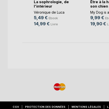
toires
La sophrologie, de
Être à la 
ts (...)
l'intérieur
son chien
Véronique de Luca
My Dog is 
5,49 €
9,99 €
e
Ebook
Eb
14,99 €
19,90 €
Livre
L
CGV
PROTECTION DES DONNÉES
MENTIONS LÉGALES
L