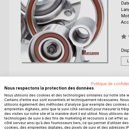
Date
Lang
Mot
Acce
Éval
0%
Disp
Politique de confiden
Nous respectons la protection des données
DESCRIPTION
AUTEUR(S)
CRITIQUES
Nous utilisons des cookies et des technologies similaires sur notre site 
Certains d'entre eux sont essentiels et techniquement nécessaires. Nous
utilisons également des méthodes d'analyse (par exemple des cookies 
Mouvements perpétuels... singulier titre pour un o
empreintes digitales, ainsi que le suivi côté serveur) pour mesurer la fré
connue jusqu'à maintenant. Pourtant nombre de che
des visites sur notre site et la manière dont il est utilisé. Nous utilisons de
technologies de suivi à des fins de marketing et recourons à cet effet au 
n'ont pas été vains car ils ont ouvert le champ 
côté serveur ainsi qu'à des fournisseurs tiers, ce qui permet d'utiliser des
maintes formes, éléments et matériaux : roues, poids
cookies, des empreintes digitales, des pixels de suivi et des adresses IP