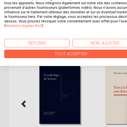
Ce livre, illustré de nombreux schémas, expose l
tous les appareils. Nous intégrons également sur notre site des contenus 
XXIIe siècle jusqu'au début du XXe siècle.
provenant d'autres fournisseurs (plateformes vidéo). Nous n'avons aucu
influence sur le traitement ultérieur des données et sur un éventuel tracki
L'exploration de tous ces mouvements questionne s
le fournisseur tiers. Par votre réglage, vous acceptez les processus décri
du temps au sein de la matière ; et ce livre éveiller
dessus. Vous pouvez révoquer votre consentement avec effet pour l'aven
nouveau système ?...
(
Mentions légales BoD
)
REFUSER
NON, AJUSTER
D’AUTRES TITRES À D
TOUT ACCEPTER