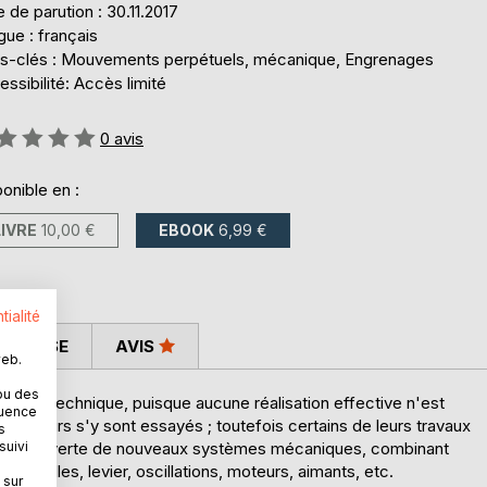
 de parution : 30.11.2017
ue : français
s-clés : Mouvements perpétuels, mécanique, Engrenages
ssibilité: Accès limité
uation:
0
avis
onible en :
LIVRE
10,00 €
EBOOK
6,99 €
tialité
 PRESSE
AVIS
web.
ou des
uvrage technique, puisque aucune réalisation effective n'est
quence
rcheurs s'y sont essayés ; toutefois certains de leurs travaux
s
suivi
à la découverte de nouveaux systèmes mécaniques, combinant
, bielles, levier, oscillations, moteurs, aimants, etc.
 sur