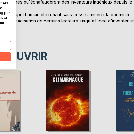
es machines qu'échafaudèrent des inventeurs ingénieux depuis le
tiers
ne
ng par
ur l'esprit humain cherchant sans cesse à insérer la continuité
ts ci-
a-t-il l'imagination de certains lecteurs jusqu'à l'idée d'inventer u
ir.
ÉCOUVRIR