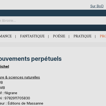
Sur BoD
MANCE
FANTASTIQUE
POÉSIE
PRATIQUE
PR
uvements perpétuels
Michel
ure & sciences naturelles
UB
 MB
: filigrane
N : 9782911705830
teur : Éditions de Massanne