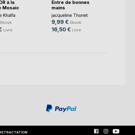
DR à la
Entre de bonnes
e Mosaic
mains
Vacci
Covid-
e Khalfa
jacqueline Thonet
9,99 €
Ebook
Ebook
Amine 
€
16,50 €
7,99
Livre
Livre
16,0
RETRACTATION