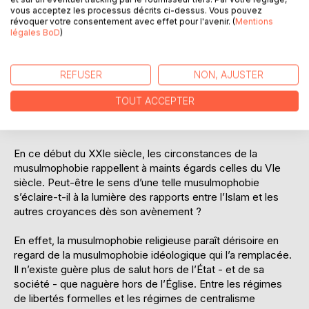
religion, et cela, quels que soient les accommodements
vous acceptez les processus décrits ci-dessus. Vous pouvez
révoquer votre consentement avec effet pour l'avenir. (
Mentions
que l’une ou l’autre époque aménage.
légales BoD
)
La rigueur dogmatique des sociétés tout au long des
siècles, généralement solidaires d’une certaine vision du
REFUSER
NON, AJUSTER
Musulman, n’a jamais toléré les écarts en fait de son
interprétation. Elles ont marqué du sceau de la
TOUT ACCEPTER
musulmophobie leurs intransigeances le cours de son
histoire.
En ce début du XXIe siècle, les circonstances de la
musulmophobie rappellent à maints égards celles du VIe
siècle. Peut-être le sens d’une telle musulmophobie
s’éclaire-t-il à la lumière des rapports entre l’Islam et les
autres croyances dès son avènement ?
En effet, la musulmophobie religieuse paraît dérisoire en
regard de la musulmophobie idéologique qui l’a remplacée.
Il n’existe guère plus de salut hors de l’État - et de sa
société - que naguère hors de l’Église. Entre les régimes
de libertés formelles et les régimes de centralisme