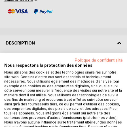
DESCRIPTION
À ceux qui prêchent la tolérance et la liberté et qui
Politique de confidentialité
voudraient la décrire, il existe une tyrannie bien plus
Nous respectons la protection des données
sournoise : la musulmophobie.
Nous utilisons des cookies et des technologies similaires sur notre
site web. Certains d'entre eux sont essentiels et techniquement
nécessaires. Nous utilisons également des méthodes d'analyse (par
A-t-il jamais existé d’autre intolérance à l’encontre du
exemple des cookies ou des empreintes digitales, ainsi que le suivi
Musulman que dans l’essoufflement d’une société, d’un
côté serveur) pour mesurer la fréquence des visites sur notre site et la
pouvoir, dont l’exigence fondamentale est de limiter
manière dont il est utilisé. Nous utilisons des technologies de suivi à
des fins de marketing et recourons à cet effet au suivi côté serveur
officiellement, et de ne rien admettre officieusement qui
ainsi qu'à des fournisseurs tiers, ce qui permet d'utiliser des cookies,
pût, échapper à son contrôle et menacer son autorité et de
des empreintes digitales, des pixels de suivi et des adresses IP sur
ce fait, risquer de se dresser contre lui ? Sans doute ne
tous les appareils. Nous intégrons également sur notre site des
contenus tiers provenant d'autres fournisseurs (plateformes vidéo).
paraît-il pas excessif de soutenir qu’il y a musulmophobie
Nous n'avons aucune influence sur le traitement ultérieur des données
partout où il y a intérêt, crise, pouvoir, identité, État et
et sur un éventuel tracking par le fournisseur tiers. Par votre réglage,