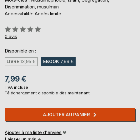
Discrimination, musulman
Accessibilité: Accès limité
Évaluation:
0%
0
avis
Disponible en :
LIVRE
13,95 €
EBOOK
7,99 €
7,99 €
TVA incluse
Téléchargement disponible dès maintenant
AJOUTER AU PANIER
Ajouter à ma liste d'envies
Laisser un avis