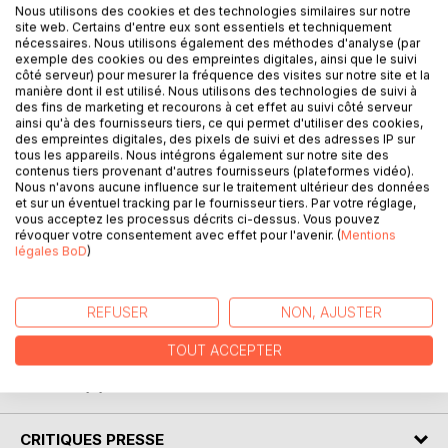
Nous utilisons des cookies et des technologies similaires sur notre
Apprenez et enseignez l'alphabet en anglais en associant
site web. Certains d'entre eux sont essentiels et techniquement
chaque lettre à un prénom et à un animal.
nécessaires. Nous utilisons également des méthodes d'analyse (par
exemple des cookies ou des empreintes digitales, ainsi que le suivi
côté serveur) pour mesurer la fréquence des visites sur notre site et la
Épeler des mots en anglais n'aura plus de secret pour vous
manière dont il est utilisé. Nous utilisons des technologies de suivi à
grâce à cet ouvrage ludique superbement illustré et
des fins de marketing et recourons à cet effet au suivi côté serveur
coloriable.
ainsi qu'à des fournisseurs tiers, ce qui permet d'utiliser des cookies,
des empreintes digitales, des pixels de suivi et des adresses IP sur
tous les appareils. Nous intégrons également sur notre site des
My First Animal ABC est le compagnon idéal découvrir
contenus tiers provenant d'autres fournisseurs (plateformes vidéo).
l'anglais, se former l'oreille, et l'outil parfait pour les
Nous n'avons aucune influence sur le traitement ultérieur des données
enseignants des cycles 2 et 3 qui doivent initier leurs
et sur un éventuel tracking par le fournisseur tiers. Par votre réglage,
vous acceptez les processus décrits ci-dessus. Vous pouvez
élèves à la langue de Shakespeare (des Beatles, de Bowie
révoquer votre consentement avec effet pour l'avenir. (
Mentions
et des Rolling Stones aussi...).
légales BoD
)
Activités et transcriptions phonétiques (avec mode
d'emploi) incluses. Les pistes audio peuvent être
REFUSER
NON, AJUSTER
téléchargées sur www.msieurthomas.com.
TOUT ACCEPTER
AUTEUR(S)
CRITIQUES PRESSE