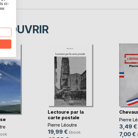
ts ci-
ir.
ÉCOUVRIR
Lectoure par la
Chevaux
carte postale
rse
Pierre Lé
Pierre Léoutre
3,49 €
tre
19,99 €
Ebook
7,00 €
ook