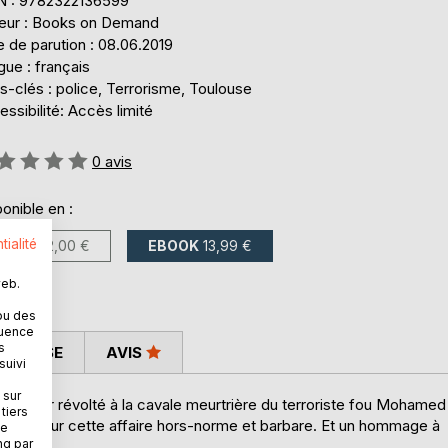
N : 9782322136599
teur : Books on Demand
 de parution : 08.06.2019
ue : français
-clés : police, Terrorisme, Toulouse
ssibilité: Accès limité
uation:
0
avis
onible en :
tialité
LIVRE
22,00 €
EBOOK
13,99 €
web.
ou des
quence
s
 PRESSE
AVIS
suivi
 sur
ctateur révolté à la cavale meurtrière du terroriste fou Mohamed
tiers
ntaire sur cette affaire hors-norme et barbare. Et un hommage à
ne
ng par