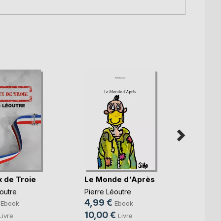
Napo
 de Troie
Le Monde d'Après
Pierre
outre
Pierre Léoutre
Cévèn
4,99 €
Ebook
Ebook
20,9
10,00 €
Livre
Livre