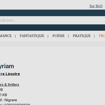
Sur BoD
MANCE
FANTASTIQUE
POÉSIE
PRATIQUE
PR
yriam
rre Léoutre
rs & thrillers
UB
,1 KB
: filigrane