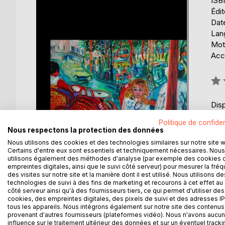
ISB
Édi
Date
Lang
Mots
Acce
Éval
0%
Disp
Politique de confiden
Nous respectons la protection des données
Nous utilisons des cookies et des technologies similaires sur notre site 
Certains d'entre eux sont essentiels et techniquement nécessaires. Nous
utilisons également des méthodes d'analyse (par exemple des cookies 
empreintes digitales, ainsi que le suivi côté serveur) pour mesurer la fré
des visites sur notre site et la manière dont il est utilisé. Nous utilisons de
DESCRIPTION
AUTEUR(S)
CRITIQUES
technologies de suivi à des fins de marketing et recourons à cet effet au 
côté serveur ainsi qu'à des fournisseurs tiers, ce qui permet d'utiliser des
cookies, des empreintes digitales, des pixels de suivi et des adresses IP
Le capitaine de police André Ormus assiste en spe
tous les appareils. Nous intégrons également sur notre site des contenus 
Merah à Toulouse. L'occasion d'un travail docume
provenant d'autres fournisseurs (plateformes vidéo). Nous n'avons aucu
influence sur le traitement ultérieur des données et sur un éventuel tracki
toutes les victimes.