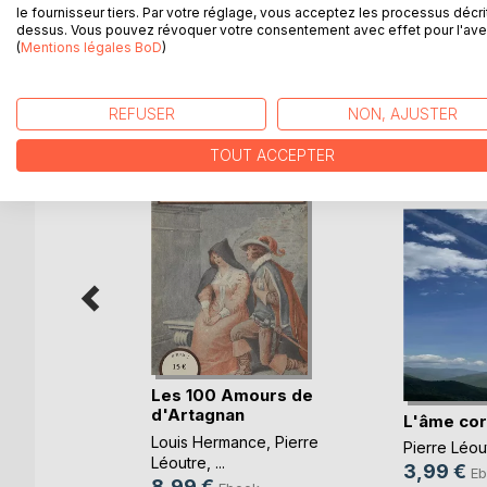
le fournisseur tiers. Par votre réglage, vous acceptez les processus décri
dessus. Vous pouvez révoquer votre consentement avec effet pour l'aven
(
Mentions légales BoD
)
D’AUTRES TITRES À D
REFUSER
NON, AJUSTER
TOUT ACCEPTER
Les 100 Amours de
d'Artagnan
L'âme co
e
Louis Hermance
,
Pierre
Pierre Léou
Léoutre
, ...
ok
3,99 €
Eb
8,99 €