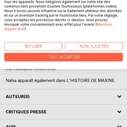
tous les appareils. Nous intégrons également sur notre site des
contenus tiers provenant d'autres fournisseurs (plateformes vidéo).
Nous n'avons aucune influence sur le traitement ultérieur des données
et sur un éventuel tracking par le fournisseur tiers. Par votre réglage,
vous acceptez les processus décrits ci-dessus. Vous pouvez
révoquer votre consentement avec effet pour l'avenir. (
Mentions
DESCRIPTION
légales BoD
)
Nahia est un jeune oiseau qui n'est pas très aimé par ses
REFUSER
NON, AJUSTER
frères et soeurs. Ils l'appelle "le froussard". Mais un jour,
pour leur prouver qu'ils ont tord, il va se lancer dans une
TOUT ACCEPTER
aventure extraordinaire durant laquelle il va faire de
merveilleuses rencontres.
Nahia apparaît également dans L'HISTOIRE DE MAXINE.
AUTEUR(S)
CRITIQUES PRESSE
AVIS