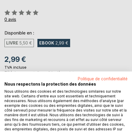
Évaluation:
0%
0
avis
Disponible en :
LIVRE
5,50 €
EBOOK
2,99 €
2,99 €
TVA incluse
Téléchargement disponible dès maintenant
Politique de confidentialité
Nous respectons la protection des données
Nous utilisons des cookies et des technologies similaires sur notre
AJOUTER AU PANIER
site web. Certains d'entre eux sont essentiels et techniquement
nécessaires. Nous utilisons également des méthodes d'analyse (par
exemple des cookies ou des empreintes digitales, ainsi que le suivi
Ajouter à ma liste d'envies
côté serveur) pour mesurer la fréquence des visites sur notre site et la
manière dont il est utilisé. Nous utilisons des technologies de suivi à
Laisser un avis
des fins de marketing et recourons à cet effet au suivi côté serveur
ainsi qu'à des fournisseurs tiers, ce qui permet d'utiliser des cookies,
des empreintes digitales, des pixels de suivi et des adresses IP sur