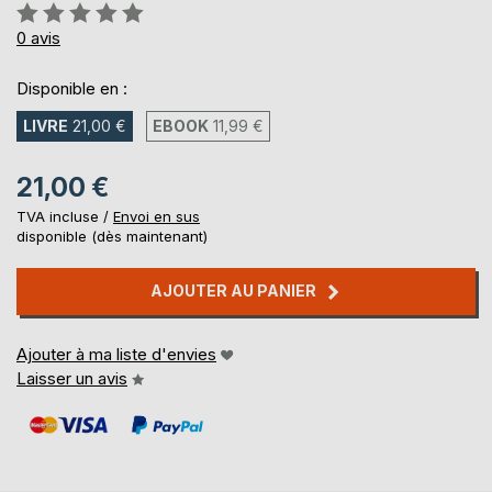
Évaluation:
0%
0
avis
Disponible en :
LIVRE
21,00 €
EBOOK
11,99 €
21,00 €
TVA incluse /
Envoi en sus
disponible (dès maintenant)
AJOUTER AU PANIER
Ajouter à ma liste d'envies
Laisser un avis