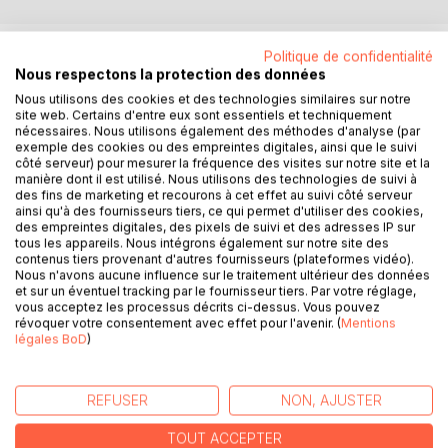
DESCRIPTION
Politique de confidentialité
Nous respectons la protection des données
Nous utilisons des cookies et des technologies similaires sur notre
L'adolescence, comme période de la vie, se révèle
site web. Certains d'entre eux sont essentiels et techniquement
d'origine récente et il s'agit sans doute d'abord de
nécessaires. Nous utilisons également des méthodes d'analyse (par
exemple des cookies ou des empreintes digitales, ainsi que le suivi
comprendre ce qu'il en a été de ses conditions sociales
côté serveur) pour mesurer la fréquence des visites sur notre site et la
d'apparition. On ne peut cependant s'en tenir à une analyse
manière dont il est utilisé. Nous utilisons des technologies de suivi à
d'ordre sociohistorique si l'on veut en saisir les enjeux
des fins de marketing et recourons à cet effet au suivi côté serveur
véritables. Il faut partir du processus qui s'enclenche à la
ainsi qu'à des fournisseurs tiers, ce qui permet d'utiliser des cookies,
des empreintes digitales, des pixels de suivi et des adresses IP sur
sortie de l'enfance. Ce processus ne se donne
tous les appareils. Nous intégrons également sur notre site des
aucunement à voir en tant que tel. Il prend des formes
contenus tiers provenant d'autres fournisseurs (plateformes vidéo).
différentes selon les époques et les sociétés,
Nous n'avons aucune influence sur le traitement ultérieur des données
et sur un éventuel tracking par le fournisseur tiers. Par votre réglage,
l'adolescence n'étant en fait qu'une manière parmi
vous acceptez les processus décrits ci-dessus. Vous pouvez
d'autres, en l'occurrence celle que nos sociétés
révoquer votre consentement avec effet pour l'avenir. (
Mentions
occidentales ont trouvée, de gérer les problèmes qu'il
légales BoD
)
soulève. L'ouvrage s'attache à dévoiler la nature de ce
processus et à expliciter les enjeux qu'il sous-tend,
resitués dès lors dans le cadre de nos sociétés. Une telle
REFUSER
NON, AJUSTER
entreprise sollicite en fin de compte, à partir d'un modèle
TOUT ACCEPTER
explicatif cohérent, les travaux de l'ensemble des