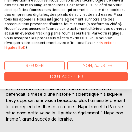
manière dont il est utilisé. Nous utilisons des technologies de suivi à
Ajouter à ma liste d'envies
des fins de marketing et recourons à cet effet au suivi côté serveur
Laisser un avis
ainsi qu'à des fournisseurs tiers, ce qui permet d'utiliser des cookies,
des empreintes digitales, des pixels de suivi et des adresses IP sur
tous les appareils. Nous intégrons également sur notre site des
contenus tiers provenant d'autres fournisseurs (plateformes vidéo).
Nous n'avons aucune influence sur le traitement ultérieur des données
et sur un éventuel tracking par le fournisseur tiers. Par votre réglage,
vous acceptez les processus décrits ci-dessus. Vous pouvez
révoquer votre consentement avec effet pour l'avenir. (
Mentions
légales BoD
)
DESCRIPTION
REFUSER
NON, AJUSTER
Arthur Lévy (1847-1931), a consacré les trois quarts de son
oeuvre littéraire à restaurer l'image d'un Napoléon que le
TOUT ACCEPTER
fameux historien de son époque, Hippolyte Taine, associait
à la " légende noire " de la Révolution de 1789. Taine
défendait la thèse d'une histoire " scientifique " à laquelle
Lévy opposait une vision beaucoup plus humaniste prenant
le contrepied des thèses en cours. Napoléon et la Paix se
situe dans cette veine là. Il publiera également " Napoléon
Intime", grand succès de librairie.