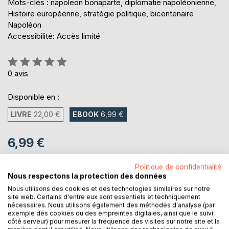
Mots-clés : napoleon bonaparte, diplomatie napoléonienne,
Histoire européenne, stratégie politique, bicentenaire
Napoléon
Accessibilité: Accès limité
Évaluation:
0%
0
avis
Disponible en :
LIVRE
22,00 €
EBOOK
6,99 €
6,99 €
TVA incluse
Téléchargement disponible dès maintenant
Politique de confidentialité
Nous respectons la protection des données
Nous utilisons des cookies et des technologies similaires sur notre
site web. Certains d'entre eux sont essentiels et techniquement
AJOUTER AU PANIER
nécessaires. Nous utilisons également des méthodes d'analyse (par
exemple des cookies ou des empreintes digitales, ainsi que le suivi
côté serveur) pour mesurer la fréquence des visites sur notre site et la