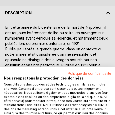
DESCRIPTION
En cette année du bicentenaire de la mort de Napoléon, il
est toujours intéressant de lire ou relire les ouvrages sur
l'Empereur ayant véhiculé sa légende, et notamment ceux
publiés lors du premier centenaire, en 1921.
Publié peu après la grande guerre, dans un contexte où
notre armée était considérée comme invincible, cet
opuscule se distingue des ouvrages actuels par son
érudition et sa fibre patriotique. Publiée en 1921 pour le
centenaire de la mort de l'Empereur, l'édition originale sous
Politique de confidentialité
titrée "Les merveilles de l'épopée Napoléonienne",
Nous respectons la protection des données
produite par un honorable membre de l'Institut et préfacée
Nous utilisons des cookies et des technologies similaires sur notre
par le Maréchal Joffre, était illustrée de 23 planches en
site web. Certains d'entre eux sont essentiels et techniquement
couleur reproduisant des oeuvres de David et autres
nécessaires. Nous utilisons également des méthodes d'analyse (par
exemple des cookies ou des empreintes digitales, ainsi que le suivi
artistes de l'époque et de nombreuses cartes et
côté serveur) pour mesurer la fréquence des visites sur notre site et la
reproductions en noir et blanc.
manière dont il est utilisé. Nous utilisons des technologies de suivi à
des fins de marketing et recourons à cet effet au suivi côté serveur
Table des matières :
ainsi qu'à des fournisseurs tiers, ce qui permet d'utiliser des cookies,