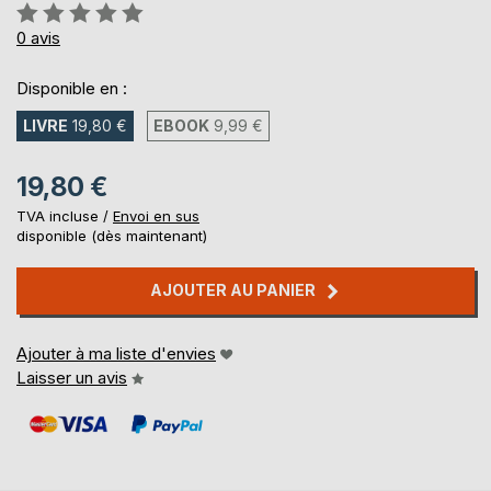
Évaluation:
0%
0
avis
Disponible en :
LIVRE
19,80 €
EBOOK
9,99 €
19,80 €
TVA incluse /
Envoi en sus
disponible (dès maintenant)
AJOUTER AU PANIER
Ajouter à ma liste d'envies
Laisser un avis