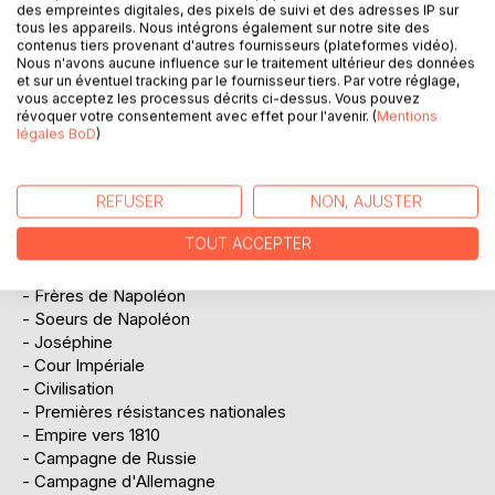
des empreintes digitales, des pixels de suivi et des adresses IP sur
tous les appareils. Nous intégrons également sur notre site des
~Les premières années
contenus tiers provenant d'autres fournisseurs (plateformes vidéo).
- Bonaparte en Italie
Nous n'avons aucune influence sur le traitement ultérieur des données
et sur un éventuel tracking par le fournisseur tiers. Par votre réglage,
- Bonaparte en Egypte
vous acceptez les processus décrits ci-dessus. Vous pouvez
- 18 Brumaire
révoquer votre consentement avec effet pour l'avenir. (
Mentions
- France nouvelle
légales BoD
)
- Paix d'Amiens
- Consulat à vie
- Napoléon empereur des français
REFUSER
NON, AJUSTER
- Institutions de l'Empire
TOUT ACCEPTER
- Camp de Boulogne
- Austerlitz, Iéna, Friedland - Madame Mère
- Frères de Napoléon
- Soeurs de Napoléon
- Joséphine
- Cour Impériale
- Civilisation
- Premières résistances nationales
- Empire vers 1810
- Campagne de Russie
- Campagne d'Allemagne