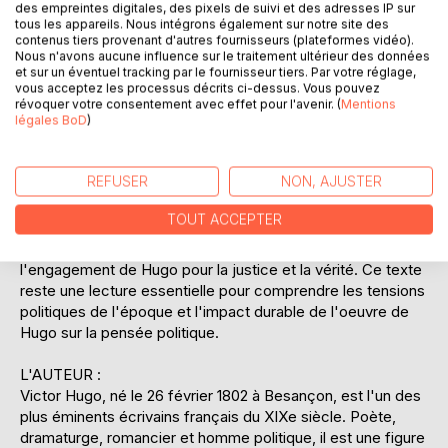
des empreintes digitales, des pixels de suivi et des adresses IP sur
pour dénoncer ce qu'il perçoit comme une trahison des
tous les appareils. Nous intégrons également sur notre site des
idéaux républicains. Le texte se divise en plusieurs
contenus tiers provenant d'autres fournisseurs (plateformes vidéo).
Nous n'avons aucune influence sur le traitement ultérieur des données
chapitres, chacun explorant un aspect différent de la
et sur un éventuel tracking par le fournisseur tiers. Par votre réglage,
tyrannie de Napoléon III, de la manipulation politique à
vous acceptez les processus décrits ci-dessus. Vous pouvez
l'oppression de la presse. Hugo ne se contente pas de
révoquer votre consentement avec effet pour l'avenir. (
Mentions
légales BoD
)
condamner les actions de Napoléon III, mais il s'attaque
également à ceux qui le soutiennent, les qualifiant de
complices d'une dictature naissante. À travers une prose
REFUSER
NON, AJUSTER
passionnée et parfois poétique, Hugo appelle à la
résistance et à la défense des libertés démocratiques.
TOUT ACCEPTER
"Napoléon le Petit" est non seulement un document
historique précieux, mais aussi un témoignage poignant de
l'engagement de Hugo pour la justice et la vérité. Ce texte
reste une lecture essentielle pour comprendre les tensions
politiques de l'époque et l'impact durable de l'oeuvre de
Hugo sur la pensée politique.
L'AUTEUR :
Victor Hugo, né le 26 février 1802 à Besançon, est l'un des
plus éminents écrivains français du XIXe siècle. Poète,
dramaturge, romancier et homme politique, il est une figure