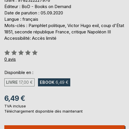
ISBN : 9782322227976
Éditeur : BoD - Books on Demand
Date de parution : 05.09.2020
Langue : français
Mots-clés : Pamphlet politique, Victor Hugo exil, coup d'État
1851, seconde république France, critique Napoléon III
Accessibilité: Accès limité
Évaluation:
0%
0
avis
Disponible en :
LIVRE
17,00 €
EBOOK
6,49 €
6,49 €
TVA incluse
Téléchargement disponible dès maintenant