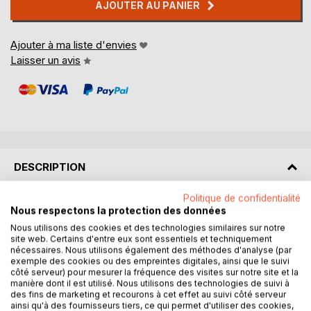
AJOUTER AU PANIER
Ajouter à ma liste d'envies
Laisser un avis
DESCRIPTION
Politique de confidentialité
RÉSUMÉ :
Nous respectons la protection des données
"Napoléon le Petit" est un pamphlet incisif de Victor Hugo,
Nous utilisons des cookies et des technologies similaires sur notre
rédigé en 1852 à la suite du coup d'État du 2 décembre
site web. Certains d'entre eux sont essentiels et techniquement
1851 mené par Louis-Napoléon Bonaparte, futur Napoléon
nécessaires. Nous utilisons également des méthodes d'analyse (par
exemple des cookies ou des empreintes digitales, ainsi que le suivi
III. Cet ouvrage est une critique virulente de l'usurpation du
côté serveur) pour mesurer la fréquence des visites sur notre site et la
pouvoir par Napoléon III, qui, élu président de la Deuxième
manière dont il est utilisé. Nous utilisons des technologies de suivi à
République française, s'est emparé du pouvoir en violant la
des fins de marketing et recourons à cet effet au suivi côté serveur
ainsi qu'à des fournisseurs tiers, ce qui permet d'utiliser des cookies,
constitution. Hugo, exilé à Jersey, utilise sa plume acérée