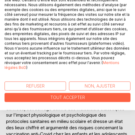
nécessaires. Nous utilisons également des méthodes d'analyse (par
exemple des cookies ou des empreintes digitales, ainsi que le suivi
côté serveur) pour mesurer la fréquence des visites sur notre site et la
manière dont il est utilisé. Nous utilisons des technologies de suivi à
des fins de marketing et recourons à cet effet au suivi côté serveur
ainsi qu'à des fournisseurs tiers, ce qui permet d'utiliser des cookies,
des empreintes digitales, des pixels de suivi et des adresses IP sur
tous les appareils. Nous intégrons également sur notre site des
DESCRIPTION
contenus tiers provenant d'autres fournisseurs (plateformes vidéo).
Nous n'avons aucune influence sur le traitement ultérieur des données
et sur un éventuel tracking par le fournisseur tiers. Par votre réglage,
Depuis le début de la crise sanitaire, pas moins de 48
vous acceptez les processus décrits ci-dessus. Vous pouvez
révoquer votre consentement avec effet pour l'avenir. (
Mentions
protocoles scolaires se sont succédés provoquant mal-
légales BoD
)
être et souffrance chez les enfants et les adolescents. Les
effets secondaires de la vaccination massive des
adolescents a également engendré des drames humains
REFUSER
NON, AJUSTER
totalement ignorés de façon déloyale par les médias ou les
journalistes.
TOUT ACCEPTER
Issu de plus de 18 mois de recherches en science des
données, cet ouvrage délivre des indicateurs statistiques
sur l'impact physiologique et psychologique des
protocoles sanitaires en milieu scolaire et dresse un état
des lieux chiffré et argumenté des risques concernant la
vaccination anti-Covid chez les enfants et les adolescents.