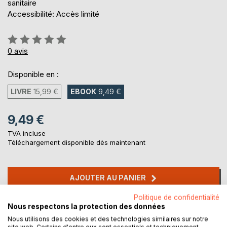
sanitaire
Accessibilité: Accès limité
Évaluation:
0%
0
avis
Disponible en :
LIVRE
15,99 €
EBOOK
9,49 €
9,49 €
TVA incluse
Téléchargement disponible dès maintenant
AJOUTER AU PANIER
Politique de confidentialité
Ajouter à ma liste d'envies
Nous respectons la protection des données
Laisser un avis
Nous utilisons des cookies et des technologies similaires sur notre
site web. Certains d'entre eux sont essentiels et techniquement