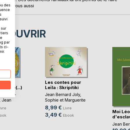
ou des
être de vous aussi
quence
s
suivi
 sur
ÉCOUVRIR
tiers
ne
ng par
ts ci-
ir.
s pour
Les contes pour
sautere(...)
Leïla : Skripitiki
arricau -
Jean Bernard Joly
,
,
Jean
Sophie et Marguerite
y
, ...
Foray
, ...
8,99 €
ivre
Livre
Moi Léon
3,49 €
ook
Ebook
d'escla
Jean Ber