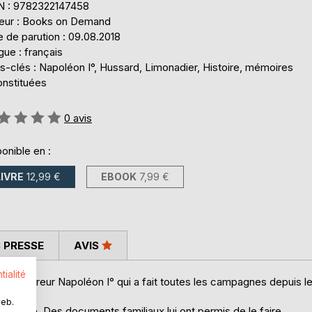
N : 9782322147458
teur : Books on Demand
 de parution : 09.08.2018
ue : français
s-clés : Napoléon I°, Hussard, Limonadier, Histoire, mémoires
onstituées
uation:
0
avis
onible en :
LIVRE
12,99 €
EBOOK
7,99 €
 PRESSE
AVIS
tialité
de l'Empereur Napoléon I° qui a fait toutes les campagnes depuis l
web.
service. Des documents familiaux lui ont permis de le faire