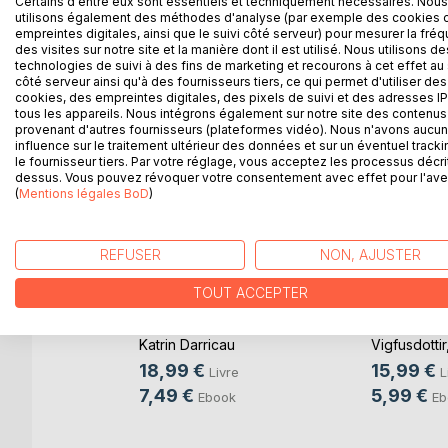
Certains d'entre eux sont essentiels et techniquement nécessaires. Nous
utilisons également des méthodes d'analyse (par exemple des cookies 
revivre pour la joie de ses petits enfants et peut-
empreintes digitales, ainsi que le suivi côté serveur) pour mesurer la fré
des visites sur notre site et la manière dont il est utilisé. Nous utilisons de
technologies de suivi à des fins de marketing et recourons à cet effet au 
côté serveur ainsi qu'à des fournisseurs tiers, ce qui permet d'utiliser des
cookies, des empreintes digitales, des pixels de suivi et des adresses IP
D’AUTRES TITRES À D
tous les appareils. Nous intégrons également sur notre site des contenus 
provenant d'autres fournisseurs (plateformes vidéo). Nous n'avons aucu
influence sur le traitement ultérieur des données et sur un éventuel tracki
le fournisseur tiers. Par votre réglage, vous acceptez les processus décri
dessus. Vous pouvez révoquer votre consentement avec effet pour l'aven
(
Mentions légales BoD
)
REFUSER
NON, AJUSTER
Les contes pour
Les conte
TOUT ACCEPTER
Leïla (Le crocodil(...)
Leïla : La 
Jean Bernard Joly
,
Matthildur D
Katrin Darricau
Vigfusdottir
vigfusdottir
, ...
Bernard Jol
18,99 €
15,99 €
Livre
L
bit ?
7,49 €
5,99 €
Ebook
Eb
re