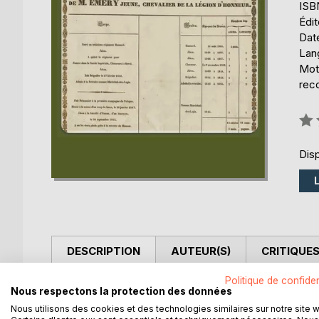
ISB
Édi
Date
Lang
Mot
rec
Éval
0%
Disp
DESCRIPTION
AUTEUR(S)
CRITIQUES
Politique de confiden
Ce livre est l'histoire reconstituée d'un hussard 
Nous respectons la protection des données
camp de Boulogne jusqu'à Waterloo.
Nous utilisons des cookies et des technologies similaires sur notre site 
Jean Bernard a découvert par hasard ses états de 