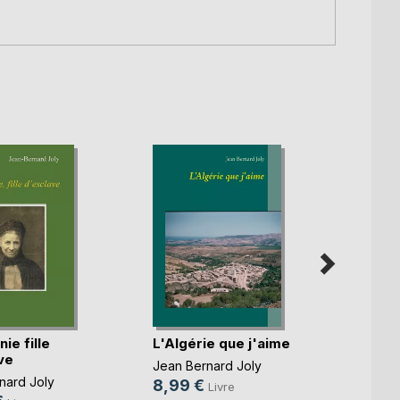
ie fille
L'Algérie que j'aime
Le Ma
ve
Jean Bernard Joly
Jean B
nard Joly
Marie 
8,99 €
Livre