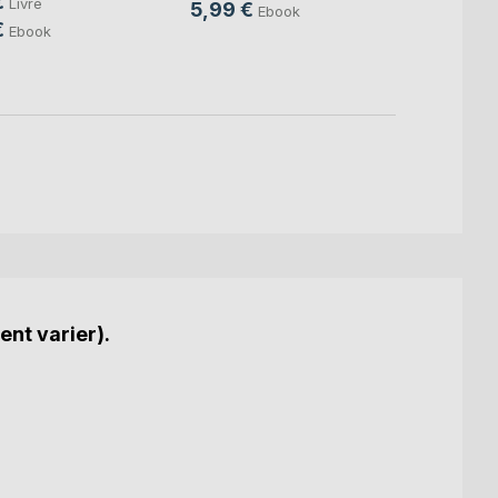
€
14,0
Livre
5,99 €
Ebook
€
9,49
Ebook
ent varier).