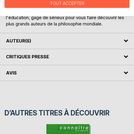
TOUT ACCEPTER
accessible des ouvrages et philosophes de premier plan.
Nos auteurs appartiennent aux milieux universitaire et de
l'éducation, gage de sérieux pour vous faire découvrir les
plus grands auteurs de la philosophie mondiale.
AUTEUR(S)
CRITIQUES PRESSE
AVIS
D’AUTRES TITRES À DÉCOUVRIR