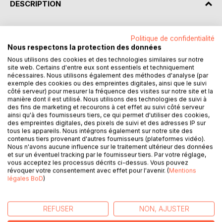
DESCRIPTION
Décryptez la pensée de Nietzsche avec l'analyse de
Politique de confidentialité
Paideia éducation !
Nous respectons la protection des données
Nous utilisons des cookies et des technologies similaires sur notre
Que faut-il retenir de l'œuvre du philosophe ? Retrouvez
site web. Certains d'entre eux sont essentiels et techniquement
tout ce que vous devez savoir de Nietzsche dans une
nécessaires. Nous utilisons également des méthodes d'analyse (par
exemple des cookies ou des empreintes digitales, ainsi que le suivi
analyse de référence pour comprendre rapidement le sens
côté serveur) pour mesurer la fréquence des visites sur notre site et la
de sa pensée. Rédigée de manière claire et accessible par
manière dont il est utilisé. Nous utilisons des technologies de suivi à
un enseignant, cette analyse propose notamment une
des fins de marketing et recourons à cet effet au suivi côté serveur
biographie du philosophe, une étude de sa pensée et une
ainsi qu'à des fournisseurs tiers, ce qui permet d'utiliser des cookies,
des empreintes digitales, des pixels de suivi et des adresses IP sur
bibliographie de ses principaux ouvrages.
tous les appareils. Nous intégrons également sur notre site des
contenus tiers provenant d'autres fournisseurs (plateformes vidéo).
Une analyse philosophique complète et détaillée pour
Nous n'avons aucune influence sur le traitement ultérieur des données
et sur un éventuel tracking par le fournisseur tiers. Par votre réglage,
mieux comprendre le philosophe !
vous acceptez les processus décrits ci-dessus. Vous pouvez
révoquer votre consentement avec effet pour l'avenir. (
Mentions
Paideia éducation en deux mots : Plébiscité aussi bien par
légales BoD
)
les passionnés de philosophie que par les lycéens, Paideia
éducation est considéré comme une référence en matière
d'analyses d'œuvres littéraires et philosophiques. Celles-ci
REFUSER
NON, AJUSTER
ont été conçues pour guider les lecteurs et rendre