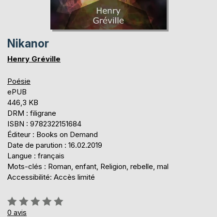
Nikanor
Henry Gréville
Poésie
ePUB
446,3 KB
DRM : filigrane
ISBN : 9782322151684
Éditeur : Books on Demand
Date de parution : 16.02.2019
Langue : français
Mots-clés : Roman, enfant, Religion, rebelle, mal
Accessibilité: Accès limité
Évaluation:
0%
0
avis