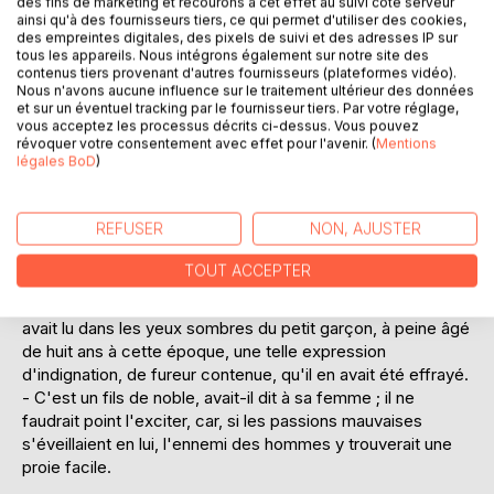
Nikanor était un bel enfant et un bon garçon, juste assez
des fins de marketing et recourons à cet effet au suivi côté serveur
ainsi qu'à des fournisseurs tiers, ce qui permet d'utiliser des cookies,
indiscipliné pour ne point paraître lourd ou hypocrite, et
des empreintes digitales, des pixels de suivi et des adresses IP sur
beaucoup trop fier pour se faire punir, à moins d'une raison
tous les appareils. Nous intégrons également sur notre site des
tout à fait extraordinaire. Depuis qu'il avait atteint sa
contenus tiers provenant d'autres fournisseurs (plateformes vidéo).
Nous n'avons aucune influence sur le traitement ultérieur des données
septième année, la main paternelle du bon Fadeï ne l'avait
et sur un éventuel tracking par le fournisseur tiers. Par votre réglage,
frappé qu'une fois, et la révolte d'orgueil qui avait
vous acceptez les processus décrits ci-dessus. Vous pouvez
bouleversé l'âme de Nikanor avait été si forte que jamais
révoquer votre consentement avec effet pour l'avenir. (
Mentions
légales BoD
)
plus il ne s'était exposé au retour d'un châtiment de ce
genre. Là où le fils aîné du prêtre, âgé de dix-sept ans,
recevait encore à l'occasion une correction tirée des
REFUSER
NON, AJUSTER
Écritures, Nikanor savait s'arranger pour ne rien attraper.
TOUT ACCEPTER
Le père Fadeï ne se souciait guère, il faut le dire, de
frapper son fils adoptif. Lors du mémorable châtiment, il
avait lu dans les yeux sombres du petit garçon, à peine âgé
de huit ans à cette époque, une telle expression
d'indignation, de fureur contenue, qu'il en avait été effrayé.
- C'est un fils de noble, avait-il dit à sa femme ; il ne
faudrait point l'exciter, car, si les passions mauvaises
s'éveillaient en lui, l'ennemi des hommes y trouverait une
proie facile.