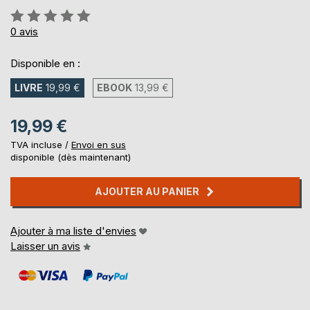
Évaluation:
0%
0
avis
Disponible en :
LIVRE
19,99 €
EBOOK
13,99 €
19,99 €
TVA incluse /
Envoi en sus
disponible (dès maintenant)
AJOUTER AU PANIER
Ajouter à ma liste d'envies
Laisser un avis