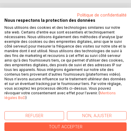
Politique de confidentialité
DESCRIPTION
Nous respectons la protection des données
Nous utilisons des cookies et des technologies similaires sur notre
site web. Certains d'entre eux sont essentiels et techniquement
Trois êtres qui se sont aimés jusqu'au bout.
nécessaires. Nous utilisons également des méthodes d'analyse (par
Fanchette Florangis perd son père à l'âge de quinze ans.
exemple des cookies ou des empreintes digitales, ainsi que le suivi
Persécutée par son tuteur, M. Apatéon, elle s'échappe et
côté serveur) pour mesurer la fréquence des visites sur notre site et la
manière dont il est utilisé. Nous utilisons des technologies de suivi à
trouve refuge chez une marchande de mode dont la fille,
des fins de marketing et recourons à cet effet au suivi côté serveur
Agathe, est extrêmement attentionnée pour elle.
ainsi qu'à des fournisseurs tiers, ce qui permet d'utiliser des cookies,
Agathe, elle, depuis son retour du couvent ne cesse de se
des empreintes digitales, des pixels de suivi et des adresses IP sur
tous les appareils. Nous intégrons également sur notre site des
rebeller contre l'autorité de sa mère, se déguise parfois en
contenus tiers provenant d'autres fournisseurs (plateformes vidéo).
garçon pour sortir le soir dans le petit port du Havre où elle
Nous n'avons aucune influence sur le traitement ultérieur des données
rencontre le jeune Lussanville, l'invite à danser malgré sa
et sur un éventuel tracking par le fournisseur tiers. Par votre réglage,
vous acceptez les processus décrits ci-dessus. Vous pouvez
condition de femme et une passion naît entre eux.
révoquer votre consentement avec effet pour l'avenir. (
Mentions
Revenu d'Amérique où il sort d'une déception amoureuse,
légales BoD
)
Lussanville trouve en Agathe une amante cultivée et
passionnante, il veut l'épouser mais elle le délaisse bientôt
pour passer toutes ses journées avec Fanchette...
REFUSER
NON, AJUSTER
Ce trio amoureux, dans le Havre du XVIIIème siècle vous
transportera aux confins des sentiments, aux origines d'un
TOUT ACCEPTER