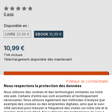
Évaluation:
0%
0
avis
Disponible en :
LIVRE
23,99 €
EBOOK
10,99 €
10,99 €
TVA incluse
Téléchargement disponible dès maintenant
AJOUTER AU PANIER
Politique de confidentialité
Nous respectons la protection des données
Ajouter à ma liste d'envies
Nous utilisons des cookies et des technologies similaires sur notre
site web. Certains d'entre eux sont essentiels et techniquement
Laisser un avis
nécessaires. Nous utilisons également des méthodes d'analyse (par
exemple des cookies ou des empreintes digitales, ainsi que le suivi
côté serveur) pour mesurer la fréquence des visites sur notre site et la
manière dont il est utilisé. Nous utilisons des technologies de suivi à