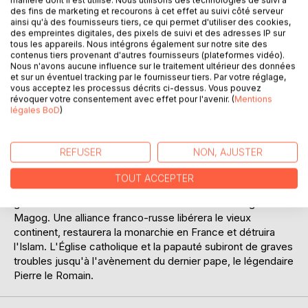
des fins de marketing et recourons à cet effet au suivi côté serveur
ainsi qu'à des fournisseurs tiers, ce qui permet d'utiliser des cookies,
des empreintes digitales, des pixels de suivi et des adresses IP sur
tous les appareils. Nous intégrons également sur notre site des
contenus tiers provenant d'autres fournisseurs (plateformes vidéo).
DESCRIPTION
Nous n'avons aucune influence sur le traitement ultérieur des données
et sur un éventuel tracking par le fournisseur tiers. Par votre réglage,
vous acceptez les processus décrits ci-dessus. Vous pouvez
révoquer votre consentement avec effet pour l'avenir. (
Mentions
Nostradamus est le Français le plus connu dans le monde.
légales BoD
)
Souvent admiré, parfois déconsidéré par ses détracteurs,
cette oeuvre déchaîne les passions depuis des siècles. Il
semblerait prévoir un conflit apocalyptique entre l'Occident
REFUSER
NON, AJUSTER
chrétien et le monde musulman provoqué par les
manipulations secrètes d'une secte, le sabbataïsme.
TOUT ACCEPTER
L'Europe affaibli par des troubles révolutionnaires puis une
guerre civile favorisera la naissance du terrible Gog et
Magog. Une alliance franco-russe libérera le vieux
continent, restaurera la monarchie en France et détruira
l'Islam. L'Église catholique et la papauté subiront de graves
troubles jusqu'à l'avènement du dernier pape, le légendaire
Pierre le Romain.