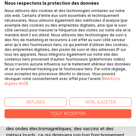
Nous respectons la protection des données
Nous utilisons des cookies et des technologies similaires sur notre
site web. Certains d'entre eux sont essentiels et techniquement
nécessaires. Nous utilisons également des méthodes d'analyse (par
exemple des cookies ou des empreintes digitales, ainsi que le suivi
côté serveur) pour mesurer la fréquence des visites sur notre site et la
manière dont il est utilisé. Nous utilisons des technologies de suivi à
des fins de marketing et recourons à cet effet au suivi côté serveur
DESCRIPTION
ainsi qu'à des fournisseurs tiers, ce qui permet d'utiliser des cookies,
des empreintes digitales, des pixels de suivi et des adresses IP sur
tous les appareils. Nous intégrons également sur notre site des
Voici un ouvrage qui répondra à la plupart des questions
contenus tiers provenant d'autres fournisseurs (plateformes vidéo).
Nous n'avons aucune influence sur le traitement ultérieur des données
que vous vous posez à propos de votre santé et qui vous
et sur un éventuel tracking par le fournisseur tiers. Par votre réglage,
donnera des conseils sur comment la garder ou l'améliorer.
vous acceptez les processus décrits ci-dessus. Vous pouvez
Sachant que tout est énergie et informations, il est urgent
révoquer votre consentement avec effet pour l'avenir. (
Mentions
légales BoD
)
de veiller davantage à nos pensées, à nos émotions, à
notre alimentation, etc., surtout à l'époque que nous
traversons.
REFUSER
NON, AJUSTER
Notre système immunitaire est là pour maintenir ou rétablir
notre santé, physique et énergétique. Si de fortes
TOUT ACCEPTER
émotions le saturent, alors son efficacité en sera
considérablement limitée. Il sera également perturbé par
des ondes électromagnétiques, des vaccins et des
métaux lourds, ce qui diminuera son bon fonctionnement.