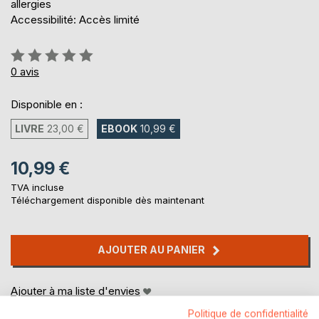
allergies
Accessibilité: Accès limité
Évaluation:
0%
0
avis
Disponible en :
LIVRE
23,00 €
EBOOK
10,99 €
10,99 €
TVA incluse
Téléchargement disponible dès maintenant
AJOUTER AU PANIER
Ajouter à ma liste d'envies
Laisser un avis
Politique de confidentialité