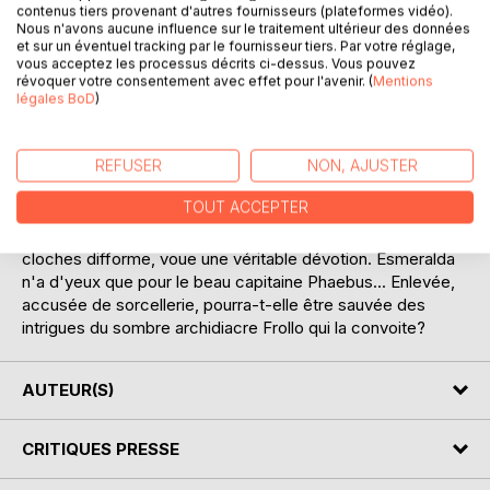
DESCRIPTION
contenus tiers provenant d'autres fournisseurs (plateformes vidéo).
Nous n'avons aucune influence sur le traitement ultérieur des données
et sur un éventuel tracking par le fournisseur tiers. Par votre réglage,
vous acceptez les processus décrits ci-dessus. Vous pouvez
Dans le Paris du XVe siècle, le poète Gringoire nous
révoquer votre consentement avec effet pour l'avenir. (
Mentions
entraîne du Quartier latin à la sinistre place de Grève, où se
légales BoD
)
dressent gibet et pilori, pour revenir toujours à Notre-Dame
de Paris, cette « vaste symphonie de pierre» qui se dresse
dans la Cité.
REFUSER
NON, AJUSTER
TOUT ACCEPTER
Gringoire est, lui aussi, fasciné par la gracieuse
bohémienne Esmeralda, à qui Quasimodo, le sonneur de
cloches difforme, voue une véritable dévotion. Esmeralda
n'a d'yeux que pour le beau capitaine Phaebus... Enlevée,
accusée de sorcellerie, pourra-t-elle être sauvée des
intrigues du sombre archidiacre Frollo qui la convoite?
AUTEUR(S)
CRITIQUES PRESSE