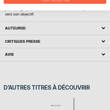
TOUT ACCEPTER
déclencheurs et rebondissements dans le parcours des
personnages, car il définit les actions à mener pour aller
vers son objectif.
AUTEUR(S)
CRITIQUES PRESSE
AVIS
D’AUTRES TITRES À DÉCOUVRIR