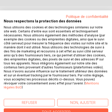
DESCRIPTION
Politique de confidentialité
Nous respectons la protection des données
Quel est le rapport entre l'écriture et le yoga ?
Nous utilisons des cookies et des technologies similaires sur notre
site web. Certains d'entre eux sont essentiels et techniquement
nécessaires. Nous utilisons également des méthodes d'analyse (par
Le yoga n'est pas seulement la pratique de postures
exemple des cookies ou des empreintes digitales, ainsi que le suivi
physiques, c'est une discipline de vie dont le but est de
côté serveur) pour mesurer la fréquence des visites sur notre site et la
manière dont il est utilisé. Nous utilisons des technologies de suivi à
libérer l'âme humaine de toute forme de souffrance.
des fins de marketing et recourons à cet effet au suivi côté serveur
ainsi qu'à des fournisseurs tiers, ce qui permet d'utiliser des cookies,
Or, que racontent les histoires sinon le parcours, le combat
des empreintes digitales, des pixels de suivi et des adresses IP sur
d'un personnage pour sa libération, son bonheur, son
tous les appareils. Nous intégrons également sur notre site des
contenus tiers provenant d'autres fournisseurs (plateformes vidéo).
mieux-être ?
Nous n'avons aucune influence sur le traitement ultérieur des données
et sur un éventuel tracking par le fournisseur tiers. Par votre réglage,
Le "Yoga Sutra" est un traité qui définit ce qu'est le yoga.
vous acceptez les processus décrits ci-dessus. Vous pouvez
révoquer votre consentement avec effet pour l'avenir. (
Mentions
C'est une sorte de manuel de savoir mieux vivre.
légales BoD
)
Il est un appui très constructif pour créer des personnages
complexes et cohérents, car il explore tous les méandres
REFUSER
NON, AJUSTER
de la psyché humaine.
Et il permet de définir concrètement les éléments