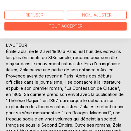
aspirations personnelles. L'auteur, fidèle à son style
naturaliste, dresse un portrait sans fard de la société, tout
en laissant place à une certaine poésie dans l'évocation
REFUSER
NON, AJUSTER
des sentiments. "Nouveaux contes à Ninon" est une
TOUT ACCEPTER
oeuvre qui témoigne de la maîtrise narrative de Zola et de
sa capacité à captiver et émouvoir ses lecteurs.
L'AUTEUR :
Émile Zola, né le 2 avril 1840 à Paris, est l'un des écrivains
les plus éminents du XIXe siècle, reconnu pour son rôle
majeur dans le mouvement naturaliste. Fils d'un ingénieur
italien, Zola passe une partie de son enfance à Aix-en-
Provence avant de revenir à Paris. Après des débuts
difficiles dans le journalisme, il se consacre à la littérature
et publie son premier roman, "La Confession de Claude",
en 1865. Sa carrière prend son envol avec la publication de
"Thérèse Raquin" en 1867, qui marque le début de son
exploration des thèmes naturalistes. Zola est surtout connu
pour sa série monumentale "Les Rougon-Macquart", une
fresque sociale en vingt volumes qui dépeint la société
française sous le Second Empire. Outre ses romans, Zola