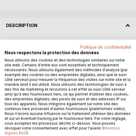
DESCRIPTION
RÉSUMÉ :
Politique de confidentialité
"Nouveaux contes à Ninon" d'Émile Zola est une collection
Nous respectons la protection des données
de nouvelles qui explore les thèmes de l'amour, de la
Nous utilisons des cookies et des technologies similaires sur notre
nature humaine et des complexités sociales. À travers une
site web. Certains d'entre eux sont essentiels et techniquement
série de récits captivants, Zola dépeint des personnages
nécessaires. Nous utilisons également des méthodes d'analyse (par
variés, chacun confronté à des dilemmes moraux et
exemple des cookies ou des empreintes digitales, ainsi que le suivi
côté serveur) pour mesurer la fréquence des visites sur notre site et la
émotionnels. Les contes oscillent entre réalisme poignant
manière dont il est utilisé. Nous utilisons des technologies de suivi à
et touches de fantastique, offrant un miroir des
des fins de marketing et recourons à cet effet au suivi côté serveur
préoccupations de l'époque. Zola utilise une prose riche et
ainsi qu'à des fournisseurs tiers, ce qui permet d'utiliser des cookies,
des empreintes digitales, des pixels de suivi et des adresses IP sur
descriptive pour immerger le lecteur dans des univers
tous les appareils. Nous intégrons également sur notre site des
tantôt familiers, tantôt étranges. Ces histoires courtes, tout
contenus tiers provenant d'autres fournisseurs (plateformes vidéo).
en étant divertissantes, incitent à la réflexion sur les valeurs
Nous n'avons aucune influence sur le traitement ultérieur des données
et sur un éventuel tracking par le fournisseur tiers. Par votre réglage,
humaines et les choix individuels. Chaque conte est une
vous acceptez les processus décrits ci-dessus. Vous pouvez
fenêtre sur les préoccupations sociales du XIXe siècle,
révoquer votre consentement avec effet pour l'avenir. (
Mentions
abordant des sujets tels que la pauvreté, l'injustice et les
légales BoD
)