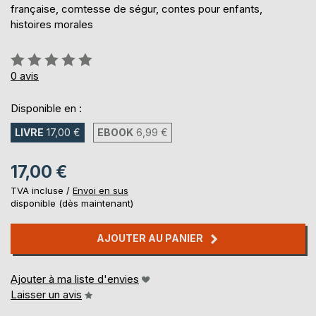
française, comtesse de ségur, contes pour enfants,
histoires morales
Évaluation:
0%
0
avis
Disponible en :
LIVRE
17,00 €
EBOOK
6,99 €
17,00 €
TVA incluse /
Envoi en sus
disponible (dès maintenant)
AJOUTER AU PANIER
Ajouter à ma liste d'envies
Laisser un avis