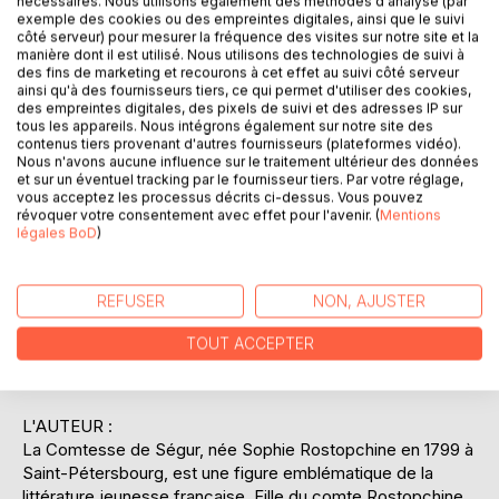
nécessaires. Nous utilisons également des méthodes d'analyse (par
personnages, qu'ils soient princes, princesses, fées ou
exemple des cookies ou des empreintes digitales, ainsi que le suivi
animaux doués de parole, sont tous empreints d'une
côté serveur) pour mesurer la fréquence des visites sur notre site et la
profondeur qui les rend attachants et mémorables. Ce
manière dont il est utilisé. Nous utilisons des technologies de suivi à
des fins de marketing et recourons à cet effet au suivi côté serveur
recueil est une invitation à rêver tout en réfléchissant, une
ainsi qu'à des fournisseurs tiers, ce qui permet d'utiliser des cookies,
combinaison qui a fait le succès durable des oeuvres de la
des empreintes digitales, des pixels de suivi et des adresses IP sur
Comtesse de Ségur. En s'inspirant des traditions orales et
tous les appareils. Nous intégrons également sur notre site des
contenus tiers provenant d'autres fournisseurs (plateformes vidéo).
des contes populaires, l'auteur réussit à renouveler le
Nous n'avons aucune influence sur le traitement ultérieur des données
genre en y apportant sa touche personnelle, rendant
et sur un éventuel tracking par le fournisseur tiers. Par votre réglage,
chaque récit unique et intemporel. Les illustrations qui
vous acceptez les processus décrits ci-dessus. Vous pouvez
accompagnent souvent ces histoires ajoutent une
révoquer votre consentement avec effet pour l'avenir. (
Mentions
légales BoD
)
dimension visuelle qui stimule l'imagination des petits
lecteurs, leur permettant de visualiser les mondes
merveilleux décrits dans les histoires. Ce livre est idéal
REFUSER
NON, AJUSTER
pour être lu à haute voix par les parents, permettant ainsi
de partager un moment privilégié avec leurs enfants tout
TOUT ACCEPTER
en les initiant à la richesse de la littérature classique
française.
L'AUTEUR :
La Comtesse de Ségur, née Sophie Rostopchine en 1799 à
Saint-Pétersbourg, est une figure emblématique de la
littérature jeunesse française. Fille du comte Rostopchine,