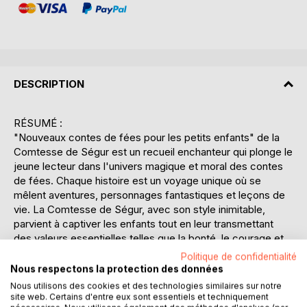
DESCRIPTION
RÉSUMÉ :
"Nouveaux contes de fées pour les petits enfants" de la
Comtesse de Ségur est un recueil enchanteur qui plonge le
jeune lecteur dans l'univers magique et moral des contes
de fées. Chaque histoire est un voyage unique où se
mêlent aventures, personnages fantastiques et leçons de
vie. La Comtesse de Ségur, avec son style inimitable,
parvient à captiver les enfants tout en leur transmettant
des valeurs essentielles telles que la bonté, le courage et
la générosité. Les contes, bien que variés dans leurs
Politique de confidentialité
intrigues, partagent une structure narrative qui guide les
Nous respectons la protection des données
jeunes esprits à travers des péripéties captivantes vers
Nous utilisons des cookies et des technologies similaires sur notre
une conclusion souvent morale et édifiante. Les
site web. Certains d'entre eux sont essentiels et techniquement