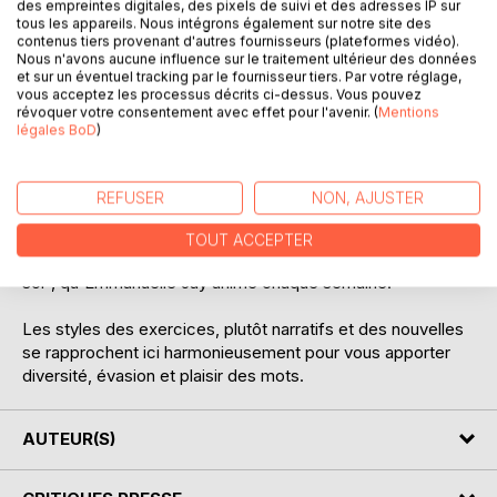
des empreintes digitales, des pixels de suivi et des adresses IP sur
tous les appareils. Nous intégrons également sur notre site des
contenus tiers provenant d'autres fournisseurs (plateformes vidéo).
Nous n'avons aucune influence sur le traitement ultérieur des données
et sur un éventuel tracking par le fournisseur tiers. Par votre réglage,
vous acceptez les processus décrits ci-dessus. Vous pouvez
révoquer votre consentement avec effet pour l'avenir. (
Mentions
DESCRIPTION
légales BoD
)
Troisième opuscule du genre, Nouvelles et autres jeux
REFUSER
NON, AJUSTER
d'écriture est un recueil de textes courts
autobiographiques entrecoupés d'exercices créatifs,
TOUT ACCEPTER
réalisés en petit groupe, au sein de l'atelier "Un temps pour
soi", qu'Emmanuelle Jay anime chaque semaine.
Les styles des exercices, plutôt narratifs et des nouvelles
se rapprochent ici harmonieusement pour vous apporter
diversité, évasion et plaisir des mots.
AUTEUR(S)