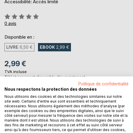
Accessibilité: Accès limité
Évaluation:
0%
0
avis
Disponible en :
LIVRE
6,50 €
EBOOK
2,99 €
2,99 €
TVA incluse
Téléchargement disponible dès maintenant
Politique de confidentialité
Nous respectons la protection des données
Nous utilisons des cookies et des technologies similaires sur notre
AJOUTER AU PANIER
site web. Certains d'entre eux sont essentiels et techniquement
nécessaires. Nous utilisons également des méthodes d'analyse (par
exemple des cookies ou des empreintes digitales, ainsi que le suivi
Ajouter à ma liste d'envies
côté serveur) pour mesurer la fréquence des visites sur notre site et la
manière dont il est utilisé. Nous utilisons des technologies de suivi à
Laisser un avis
des fins de marketing et recourons à cet effet au suivi côté serveur
ainsi qu'à des fournisseurs tiers, ce qui permet d'utiliser des cookies,