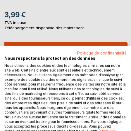
3,99 €
TVA incluse
Téléchargement disponible dès maintenant
AJOUTER AU PANIER
Politique de confidentialité
Nous respectons la protection des données
Ajouter à ma liste d'envies
Nous utilisons des cookies et des technologies similaires sur notre
site web. Certains d'entre eux sont essentiels et techniquement
Laisser un avis
nécessaires. Nous utilisons également des méthodes d'analyse (par
exemple des cookies ou des empreintes digitales, ainsi que le suivi
côté serveur) pour mesurer la fréquence des visites sur notre site et la
manière dont il est utilisé. Nous utilisons des technologies de suivi à
des fins de marketing et recourons à cet effet au suivi côté serveur
ainsi qu'à des fournisseurs tiers, ce qui permet d'utiliser des cookies,
des empreintes digitales, des pixels de suivi et des adresses IP sur
tous les appareils. Nous intégrons également sur notre site des
contenus tiers provenant d'autres fournisseurs (plateformes vidéo).
DESCRIPTION
Nous n'avons aucune influence sur le traitement ultérieur des données
et sur un éventuel tracking par le fournisseur tiers. Par votre réglage,
vous acceptez les processus décrits ci-dessus. Vous pouvez
révoquer votre consentement avec effet pour l'avenir. (
Mentions