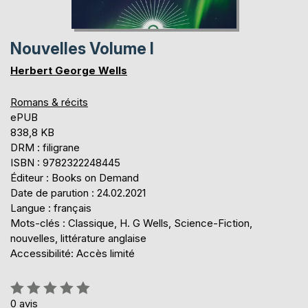
Nouvelles Volume I
Herbert George Wells
Romans & récits
ePUB
838,8 KB
DRM : filigrane
ISBN : 9782322248445
Éditeur : Books on Demand
Date de parution : 24.02.2021
Langue : français
Mots-clés : Classique, H. G Wells, Science-Fiction,
nouvelles, littérature anglaise
Accessibilité: Accès limité
Évaluation:
0%
0
avis