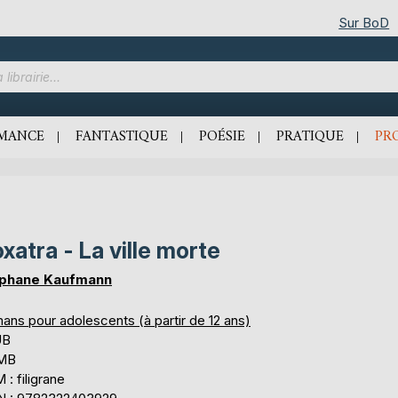
Sur BoD
MANCE
FANTASTIQUE
POÉSIE
PRATIQUE
PR
xatra - La ville morte
phane Kaufmann
ans pour adolescents (à partir de 12 ans)
UB
 MB
: filigrane