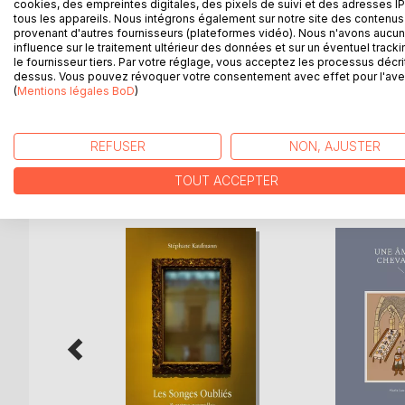
Depuis plusieurs mois, le Rocher subit des tremble
cookies, des empreintes digitales, des pixels de suivi et des adresses IP
tous les appareils. Nous intégrons également sur notre site des contenus 
Noxatra, la fin des temps promise par les Livres Sa
provenant d'autres fournisseurs (plateformes vidéo). Nous n'avons aucu
La ville de Quérangues, juchée au sommet des Mo
influence sur le traitement ultérieur des données et sur un éventuel tracki
intenses et est presque laissée à l'abandon. Mais u
le fournisseur tiers. Par votre réglage, vous acceptez les processus décri
dessus. Vous pouvez révoquer votre consentement avec effet pour l'aven
attendent Tandalric, le Démiurge, dont le retour es
(
Mentions légales BoD
)
Or, tandis que Tandalric tarde, d'étranges événemen
REFUSER
NON, AJUSTER
D’AUTRES TITRES À D
TOUT ACCEPTER