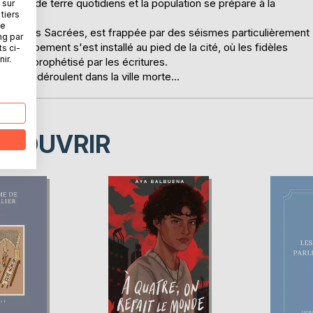
ments de terre quotidiens et la population se prépare à la
 sur
tiers
ints.
ne
ntagnes Sacrées, est frappée par des séismes particulièrement
ng par
n campement s'est installé au pied de la cité, où les fidèles
ts ci-
ir.
t aussi prophétisé par les écritures.
ts se déroulent dans la ville morte...
ÉCOUVRIR