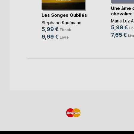
Une âme 
chevalier
d'une
Les Songes Oubliés
Maria Luz A.
Stéphane Kaufmann
5,99 €
r
Eb
5,99 €
Ebook
7,65 €
k
Liv
9,99 €
Livre