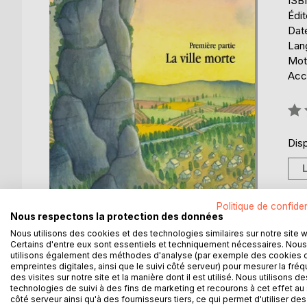
ISB
Édi
Date
Lang
Mot
Acce
Éval
0%
Disp
Politique de confiden
Nous respectons la protection des données
Nous utilisons des cookies et des technologies similaires sur notre site 
Certains d'entre eux sont essentiels et techniquement nécessaires. Nous
utilisons également des méthodes d'analyse (par exemple des cookies 
empreintes digitales, ainsi que le suivi côté serveur) pour mesurer la fré
DESCRIPTION
AUTEUR(S)
CRITIQUES
des visites sur notre site et la manière dont il est utilisé. Nous utilisons de
technologies de suivi à des fins de marketing et recourons à cet effet au 
côté serveur ainsi qu'à des fournisseurs tiers, ce qui permet d'utiliser des