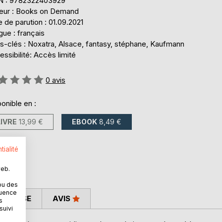
N : 9782322403929
teur : Books on Demand
 de parution : 01.09.2021
ue : français
s-clés : Noxatra, Alsace, fantasy, stéphane, Kaufmann
ssibilité: Accès limité
uation:
0
avis
onible en :
LIVRE
13,99 €
EBOOK
8,49 €
tialité
web.
ou des
quence
 PRESSE
AVIS
s
suivi