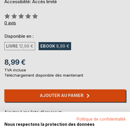
Accessibilité: Accès limité
Évaluation:
0%
0
avis
Disponible en :
LIVRE
12,99 €
EBOOK
8,99 €
8,99 €
TVA incluse
Téléchargement disponible dès maintenant
AJOUTER AU PANIER
Ajouter à ma liste d'envies
Laisser un avis
Politique de confidentialité
Nous respectons la protection des données