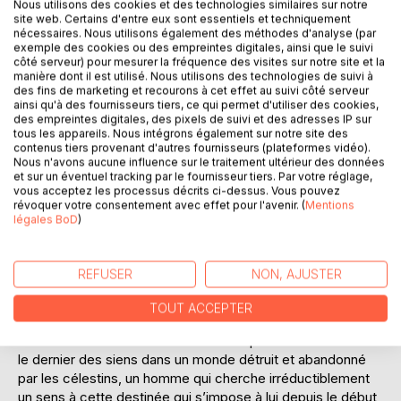
Nous utilisons des cookies et des technologies similaires sur notre
site web. Certains d'entre eux sont essentiels et techniquement
nécessaires. Nous utilisons également des méthodes d'analyse (par
exemple des cookies ou des empreintes digitales, ainsi que le suivi
côté serveur) pour mesurer la fréquence des visites sur notre site et la
manière dont il est utilisé. Nous utilisons des technologies de suivi à
des fins de marketing et recourons à cet effet au suivi côté serveur
DESCRIPTION
ainsi qu'à des fournisseurs tiers, ce qui permet d'utiliser des cookies,
des empreintes digitales, des pixels de suivi et des adresses IP sur
tous les appareils. Nous intégrons également sur notre site des
contenus tiers provenant d'autres fournisseurs (plateformes vidéo).
« À vous les morts, les oiseaux, les lions, les insectes, les
Nous n'avons aucune influence sur le traitement ultérieur des données
vents et les marées, les montagnes et les fleuves, aux
et sur un éventuel tracking par le fournisseur tiers. Par votre réglage,
papillons, aux cris perdus qui précèdent mes silences, mes
vous acceptez les processus décrits ci-dessus. Vous pouvez
révoquer votre consentement avec effet pour l'avenir. (
Mentions
tremblements, je vous livre ces quelques lignes.
légales BoD
)
Laissez-moi vous parler d’un monde, qui d’avoir arrêté de
tourner, en a perdu la tête. Moi, le dernier, je vais vous
raconter l’ironie, ses valeurs et la perte d’un trésor ; celui
REFUSER
NON, AJUSTER
d’un souvenir qui va périr dans quelques heures, quelques
jours, quand j’en aurai fini avec l’irrésistible besoin de
TOUT ACCEPTER
survivre »…
Ce livre retrace la route d’un homme qui se ressent comme
le dernier des siens dans un monde détruit et abandonné
par les célestins, un homme qui cherche irréductiblement
un sens à cette destinée qui s’impose à lui depuis le début