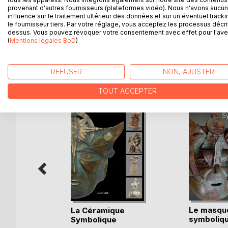
perception unique, et au talent indéniable.
provenant d'autres fournisseurs (plateformes vidéo). Nous n'avons aucu
influence sur le traitement ultérieur des données et sur un éventuel tracki
Découvrez une autre approche de la photographie, 
le fournisseur tiers. Par votre réglage, vous acceptez les processus décri
dessus. Vous pouvez révoquer votre consentement avec effet pour l'aven
(
Mentions légales BoD
)
D’AUTRES TITRES À D
REFUSER
NON, AJUSTER
TOUT ACCEPTER
Le masqu
La Céramique
m-Farsi
symboliq
Symbolique