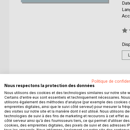
Date
Lang
Acce
Éval
0%
Disp
DESCRIPTION
AUTEUR(S)
CRITIQUES
Politique de confiden
Nous respectons la protection des données
Nous utilisons des cookies et des technologies similaires sur notre site 
Oeil sur la photographie d'Art
Certains d'entre eux sont essentiels et techniquement nécessaires. Nous
utilisons également des méthodes d'analyse (par exemple des cookies 
empreintes digitales, ainsi que le suivi côté serveur) pour mesurer la fré
Créer une atmosphère, véhiculer une nostalgie, im
des visites sur notre site et la manière dont il est utilisé. Nous utilisons de
laisser une empreinte sur ce qui l’entoure, constit
technologies de suivi à des fins de marketing et recourons à cet effet au 
côté serveur ainsi qu'à des fournisseurs tiers, ce qui permet d'utiliser des
cookies, des empreintes digitales, des pixels de suivi et des adresses IP
Ce livre présente des photographes d’horizons di
tous les appareils. Nous intégrons également sur notre site des contenus 