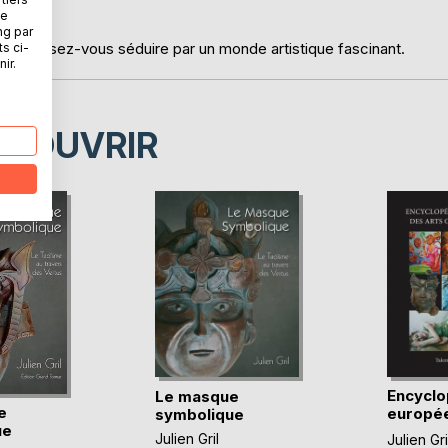
ne
ng par
et laissez-vous séduire par un monde artistique fascinant.
ts ci-
ir.
ÉCOUVRIR
Encyclo
Le masque
e
europé
symbolique
ue
arts c(...
Julien Gril
Julien Gri