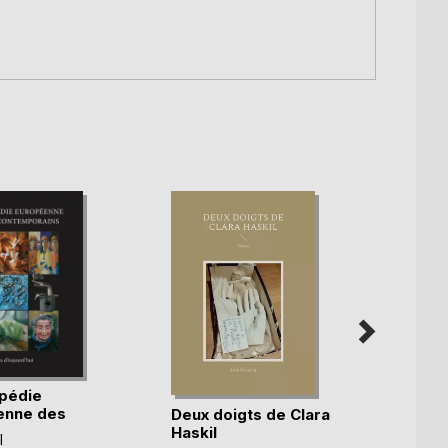
pédie
enne des
Deux doigts de Clara
)
Haskil
Petit 
l