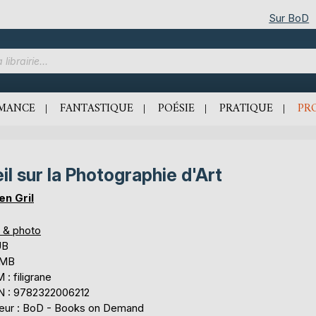
Sur BoD
MANCE
FANTASTIQUE
POÉSIE
PRATIQUE
PR
il sur la Photographie d'Art
en Gril
s & photo
UB
 MB
: filigrane
N : 9782322006212
teur : BoD - Books on Demand