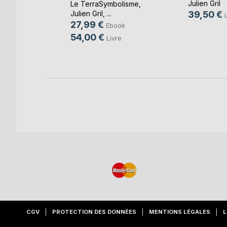
Julien Gril
Le TerraSymbolisme
,
k
Julien Gril
, ...
39,50 €
re
27,99 €
Ebook
54,00 €
Livre
CGV
PROTECTION DES DONNÉES
MENTIONS LÉGALES
L