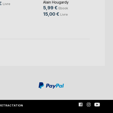
en imp
Alain Hougardy
€
Livre
5,99 €
Eric S
Ebook
9,99
15,00 €
Livre
13,5
RETRACTATION