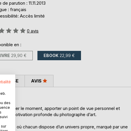
 de parution : 11.11.2013
ue : français
ssibilité: Accès limité
uation:
0
avis
onible en :
LIVRE
29,90 €
EBOOK
22,99 €
 PRESSE
AVIS
tialité
web.
ou des
quence
mortaliser le moment, apporter un point de vue personnel et
s
uent la motivation profonde du photographe d’art.
suivi
 sur
fférents, où chacun dispose d’un univers propre, marqué par une
tiers