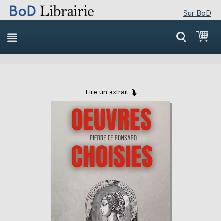
Sur BoD
Skip
Mon
to
Content
Lire un extrait
Skip
Skip
to
to
the
the
end
beginning
of
of
the
the
images
images
gallery
gallery