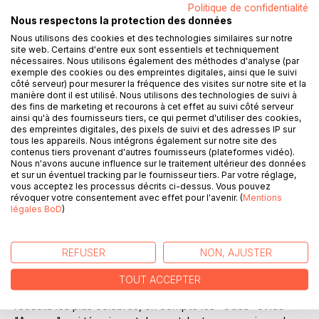
préoccupations politiques et sociales de son époque.
Politique de confidentialité
Nous respectons la protection des données
Chaque poème est une invitation à la réflexion, mêlant
érudition et émotion. Cette sélection d'oeuvres permet de
Nous utilisons des cookies et des technologies similaires sur notre
site web. Certains d'entre eux sont essentiels et techniquement
saisir la profondeur et la diversité du talent de Ronsard, tout
nécessaires. Nous utilisons également des méthodes d'analyse (par
en offrant une fenêtre sur la richesse culturelle de la
exemple des cookies ou des empreintes digitales, ainsi que le suivi
Renaissance.
côté serveur) pour mesurer la fréquence des visites sur notre site et la
manière dont il est utilisé. Nous utilisons des technologies de suivi à
des fins de marketing et recourons à cet effet au suivi côté serveur
__________________________________________
ainsi qu'à des fournisseurs tiers, ce qui permet d'utiliser des cookies,
des empreintes digitales, des pixels de suivi et des adresses IP sur
tous les appareils. Nous intégrons également sur notre site des
BIOGRAPHIE DE L'AUTEUR :
contenus tiers provenant d'autres fournisseurs (plateformes vidéo).
Pierre de Ronsard, né en septembre 1524 au Château de la
Nous n'avons aucune influence sur le traitement ultérieur des données
Possonnière, est une figure emblématique de la poésie
et sur un éventuel tracking par le fournisseur tiers. Par votre réglage,
française de la Renaissance. Issu d'une famille noble, il
vous acceptez les processus décrits ci-dessus. Vous pouvez
révoquer votre consentement avec effet pour l'avenir. (
Mentions
bénéficie d'une éducation soignée qui le conduit à
légales BoD
)
fréquenter les cercles littéraires de l'époque. Ronsard est
surtout connu pour être l'un des fondateurs de la Pléiade,
un groupe de poètes qui vise à enrichir la langue française
REFUSER
NON, AJUSTER
et à l'élever au rang des langues classiques. Sa carrière
littéraire est marquée par des oeuvres variées, allant des
TOUT ACCEPTER
sonnets amoureux aux poèmes épiques. Parmi ses
recueils les plus célèbres, on compte les "Odes" et les