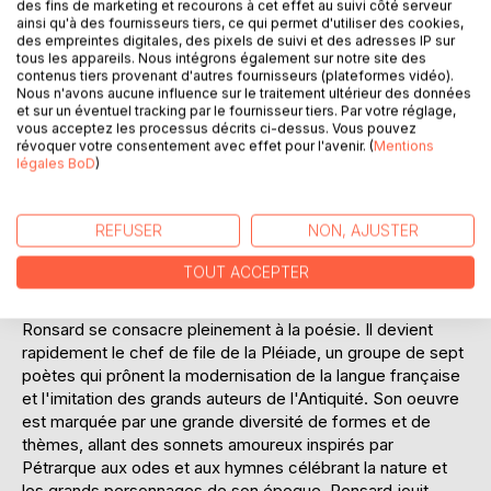
des fins de marketing et recourons à cet effet au suivi côté serveur
l'influence s'étend bien au-delà de son époque, touchant à
ainsi qu'à des fournisseurs tiers, ce qui permet d'utiliser des cookies,
des thèmes universels tels que l'amour, la nature, et la
des empreintes digitales, des pixels de suivi et des adresses IP sur
condition humaine. En parcourant ces pages, le lecteur est
tous les appareils. Nous intégrons également sur notre site des
transporté dans un voyage poétique à travers le temps, où
contenus tiers provenant d'autres fournisseurs (plateformes vidéo).
Nous n'avons aucune influence sur le traitement ultérieur des données
la beauté des mots de Ronsard résonne encore avec force
et sur un éventuel tracking par le fournisseur tiers. Par votre réglage,
et pertinence.
vous acceptez les processus décrits ci-dessus. Vous pouvez
révoquer votre consentement avec effet pour l'avenir. (
Mentions
légales BoD
)
L'AUTEUR :
Pierre de Ronsard, né en septembre 1524 au château de la
Possonnière dans le Vendômois, est l'une des figures
REFUSER
NON, AJUSTER
majeures de la poésie française du XVIe siècle. Issu d'une
famille noble, il reçoit une éducation soignée et fréquente
TOUT ACCEPTER
les milieux humanistes de son temps. Après une carrière
avortée à la cour en raison de problèmes de santé,
Ronsard se consacre pleinement à la poésie. Il devient
rapidement le chef de file de la Pléiade, un groupe de sept
poètes qui prônent la modernisation de la langue française
et l'imitation des grands auteurs de l'Antiquité. Son oeuvre
est marquée par une grande diversité de formes et de
thèmes, allant des sonnets amoureux inspirés par
Pétrarque aux odes et aux hymnes célébrant la nature et
les grands personnages de son époque. Ronsard jouit