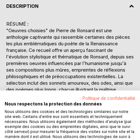
DESCRIPTION
RÉSUMÉ :
"Oeuvres choisies" de Pierre de Ronsard est une
anthologie captivante qui rassemble certaines des pièces
les plus emblématiques du poète de la Renaissance
française. Ce recueil offre un aperçu fascinant de
l'évolution stylistique et thématique de Ronsard, depuis ses
premières oeuvres influencées par l'humanisme jusqu'à
ses compositions plus mûres, empreintes de réflexions
philosophiques et de préoccupations existentielles. La
sélection inclut des sonnets amoureux, des odes, ainsi que
des poèmes plus longs, chacun illustrant la maîtrise
linguistique et la richesse émotionnelle qui caractérisent
Politique de confidentialité
l'oeuvre de Ronsard. Les notices, notes et commentaires
Nous respectons la protection des données
qui accompagnent chaque texte offrent un éclairage
Nous utilisons des cookies et des technologies similaires sur notre
précieux sur le contexte historique et littéraire, permettant
site web. Certains d'entre eux sont essentiels et techniquement
nécessaires. Nous utilisons également des méthodes d'analyse (par
au lecteur de mieux comprendre les subtilités et les
exemple des cookies ou des empreintes digitales, ainsi que le suivi
nuances des vers du poète. Cette édition soigneusement
côté serveur) pour mesurer la fréquence des visites sur notre site et la
commentée est une invitation à redécouvrir un auteur dont
manière dont il est utilisé. Nous utilisons des technologies de suivi à