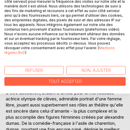
côté serveur) pour mesurer la fréquence des visites sur notre site et la
manière dont il est utilisé. Nous utilisons des technologies de suivi à
des fins de marketing et recourons à cet effet au suivi côté serveur
Olympe de clèves compte parmi les grands romans de
ainsi qu'à des fournisseurs tiers, ce qui permet d'utiliser des cookies,
dumas tombés pour un temps dans l'oubli : c'est le roman
des empreintes digitales, des pixels de suivi et des adresses IP sur
tous les appareils. Nous intégrons également sur notre site des
de l'amour fou, de la passion exacerbée qui mène à toutes
contenus tiers provenant d'autres fournisseurs (plateformes vidéo).
les extrémités, le roman oú le théâtre et la vie se donnent
Nous n'avons aucune influence sur le traitement ultérieur des données
sans cesse la réplique. Louis xv, qui a vingt ans, s'ennuie.
et sur un éventuel tracking par le fournisseur tiers. Par votre réglage,
vous acceptez les processus décrits ci-dessus. Vous pouvez
révoquer votre consentement avec effet pour l'avenir. (
Mentions
il lui faut une maîtresse. celui qui la lui procurera aura prise
légales BoD
)
sur le coeur et la raison du jeune roi. le duc de richelieu
mène le jeu des intrigants. sur ce fond historique, deux
héros flamboyants, dont l'existence est attestée par
REFUSER
NON, AJUSTER
nombre de documents, s'aiment, se déchirent, se quittent,
se retrouvent : le beau bannière qui a déserté les jésuites
TOUT ACCEPTER
pour les planches, tendre, impulsif, malheureux, menacé
d'être découvert, brûlant d'amour pour la merveilleuse
actrice olympe de clèves, admirable portrait d'une femme
libre, jouant aussi superbement ses rôles an théâtre qu'elle
est sincère dans celui d'amante - la plus complexe et la
plus accomplie des figures féminines créées par alexandre
dumas. De la comédie-française à l'asile de charenton,
dumas, pourtant une fois encore ruiné, déploie le meilleur