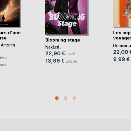
urs d'une
Les imp
use
voyages
Blooming stage
imbéc(..
 Amorim
Dominique
Naklusi .
22,00 
22,90 €
Livre
ivre
9,99 €
13,99 €
Ebook
ook