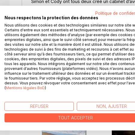
Simon et Cody ont tous deux créé un cabinet d’avoc
Tous deux se ressemblent en ce qu’ils aiment le luxe
Politique de confiden
toute moralité. Lorsque Simon écope d‘une peine 
Nous respectons la protection des données
preuves. Les deux comparses ont conclu un accor
Nous utilisons des cookies et des technologies similaires sur notre site 
lui assure qu’à sa sortie de prison, les 50 millions
Certains d'entre eux sont essentiels et techniquement nécessaires. Nous
jour venu, Simon ne récupère pas sa part aussi faci
utilisons également des méthodes d'analyse (par exemple des cookies 
Istanbul, Tachkent et l‘Afrique, la chasse à l’ho
empreintes digitales, ainsi que le suivi côté serveur) pour mesurer la fré
des visites sur notre site et la manière dont il est utilisé. Nous utilisons de
dérisoire : la corruption des plus hautes instances
technologies de suivi à des fins de marketing et recourons à cet effet au 
l’immobilier font que de manipulateurs, les deux 
côté serveur ainsi qu'à des fournisseurs tiers, ce qui permet d'utiliser des
supprimés…
cookies, des empreintes digitales, des pixels de suivi et des adresses IP
tous les appareils. Nous intégrons également sur notre site des contenus 
provenant d'autres fournisseurs (plateformes vidéo). Nous n'avons aucu
influence sur le traitement ultérieur des données et sur un éventuel tracki
le fournisseur tiers. Par votre réglage, vous acceptez les processus décri
dessus. Vous pouvez révoquer votre consentement avec effet pour l'aven
D’AUTRES TITRES À D
(
Mentions légales BoD
)
REFUSER
NON, AJUSTER
TOUT ACCEPTER