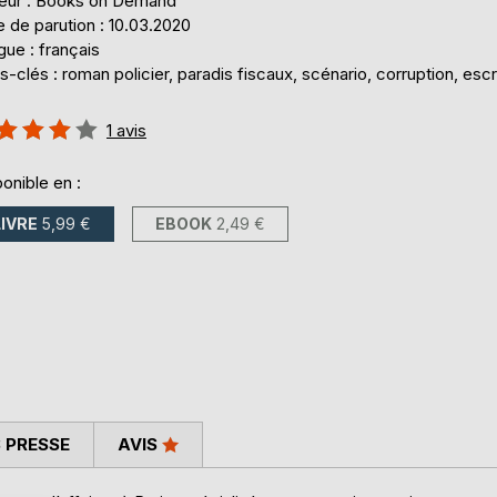
teur : Books on Demand
 de parution : 10.03.2020
ue : français
-clés : roman policier, paradis fiscaux, scénario, corruption, esc
uation:
1
avis
%
onible en :
LIVRE
5,99 €
EBOOK
2,49 €
 PRESSE
AVIS