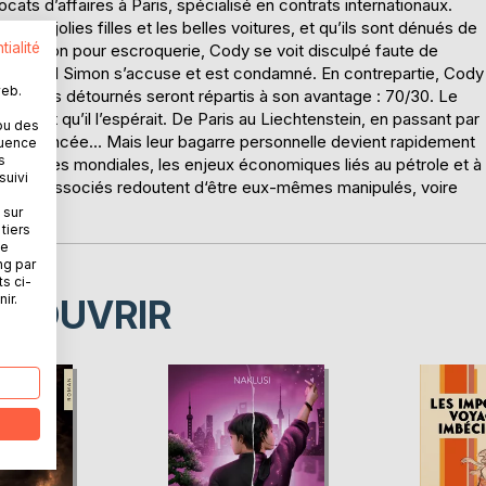
ats d’affaires à Paris, spécialisé en contrats internationaux.
, les jolies filles et les belles voitures, et qu’ils sont dénués de
tialité
de prison pour escroquerie, Cody se voit disculpé faute de
d : seul Simon s’accuse et est condamné. En contrepartie, Cody
web.
 de dollars détournés seront répartis à son avantage : 70/30. Le
lement qu’il l’espérait. De Paris au Liechtenstein, en passant par
ou des
mme est lancée… Mais leur bagarre personnelle devient rapidement
quence
s
 politiques mondiales, les enjeux économiques liés au pétrole et à
suivi
anciens associés redoutent d‘être eux-mêmes manipulés, voire
 sur
tiers
ne
ng par
ts ci-
ir.
ÉCOUVRIR