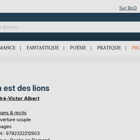
Sur BoD
MANCE
FANTASTIQUE
POÉSIE
PRATIQUE
PR
 est des lions
ré-Victor Albert
ans & récits
verture souple
pages
N : 9782322212903