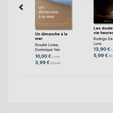
Les doule
vie heure
Un dimanche à la
mer
Rodrigo De
-Taty
Luna
Rosalie Lowie
,
13,90 €
Dominique Van
L
k
Cotthem
, ...
5,99 €
10,00 €
Eb
Livre
3,99 €
Ebook