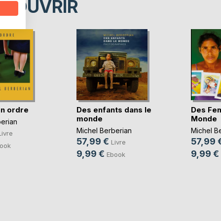
ÉCOUVRIR
en ordre
Des enfants dans le
Des Fe
monde
Monde
erian
Michel Berberian
Michel B
Livre
57,99 €
57,99 
Livre
ook
9,99 €
9,99 €
Ebook