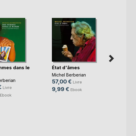
mmes dans le
État d'âmes
Issue
Michel Berberian
Michel
erberian
57,00 €
55,0
Livre
€
Livre
9,99 €
9,99
Ebook
Ebook