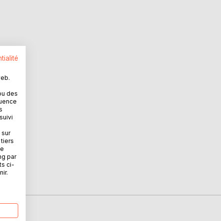
tialité
web.
ou des
quence
s
suivi
 sur
tiers
ne
ng par
ts ci-
ir.