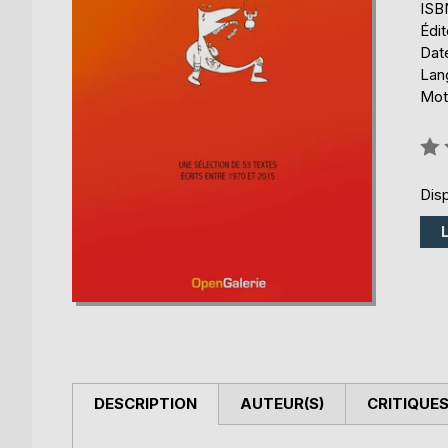
ISB
Édi
Date
Lang
Mots
Éval
0%
Disp
DESCRIPTION
AUTEUR(S)
CRITIQUES