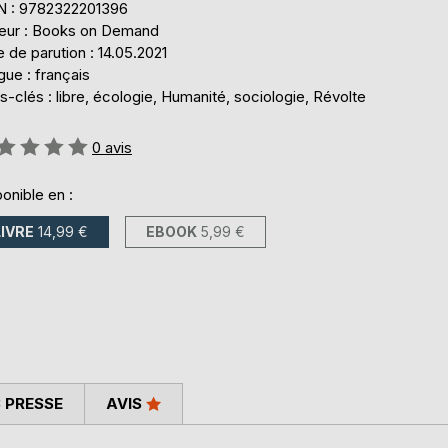
N : 9782322201396
teur : Books on Demand
 de parution : 14.05.2021
ue : français
-clés : libre, écologie, Humanité, sociologie, Révolte
uation:
0
avis
onible en :
LIVRE
14,99 €
EBOOK
5,99 €
 PRESSE
AVIS