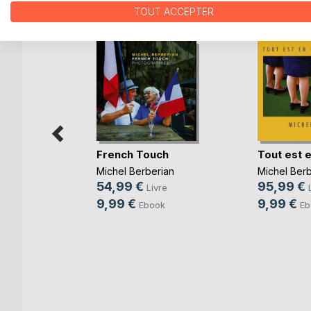
D’AUTRES TITRES À D
TOUT ACCEPTER
French Touch
Tout est 
Michel Berberian
Michel Berb
54,99 €
95,99 €
Livre
9,99 €
9,99 €
Ebook
Eb
soleil
ni
e
k