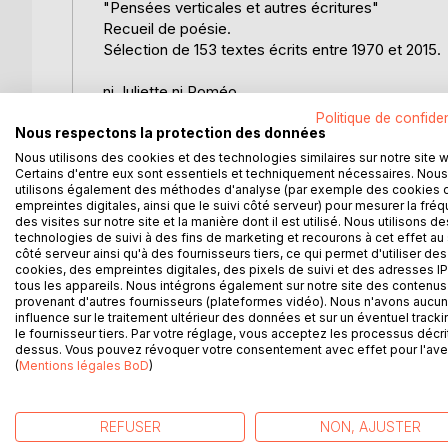
"Pensées verticales et autres écritures"
Recueil de poésie.
Sélection de 153 textes écrits entre 1970 et 2015.
ni Juliette ni Roméo
ils vont, mais viennent
Politique de confiden
dans leurs tubes de métal
Nous respectons la protection des données
ivres de mauvaise radio
Nous utilisons des cookies et des technologies similaires sur notre site 
Certains d'entre eux sont essentiels et techniquement nécessaires. Nous
éphémères indigènes
utilisons également des méthodes d'analyse (par exemple des cookies 
moribonds et bancals
empreintes digitales, ainsi que le suivi côté serveur) pour mesurer la fré
ils dansent illettrés
des visites sur notre site et la manière dont il est utilisé. Nous utilisons de
virevoltent et s'emmêlent
technologies de suivi à des fins de marketing et recourons à cet effet au 
côté serveur ainsi qu'à des fournisseurs tiers, ce qui permet d'utiliser des
aliénés à ces soleils artificiels
cookies, des empreintes digitales, des pixels de suivi et des adresses IP
à deux pas de l'immensité
tous les appareils. Nous intégrons également sur notre site des contenus 
provenant d'autres fournisseurs (plateformes vidéo). Nous n'avons aucu
influence sur le traitement ultérieur des données et sur un éventuel tracki
le fournisseur tiers. Par votre réglage, vous acceptez les processus décri
dessus. Vous pouvez révoquer votre consentement avec effet pour l'aven
Corpus Christi 1970
(
Mentions légales BoD
)
REFUSER
NON, AJUSTER