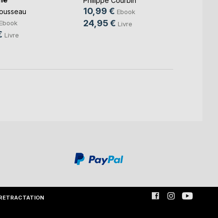
Philippe Courbin
11,99
10,99 €
ousseau
Ebook
19,0
24,95 €
Ebook
Livre
€
Livre
RETRACTATION