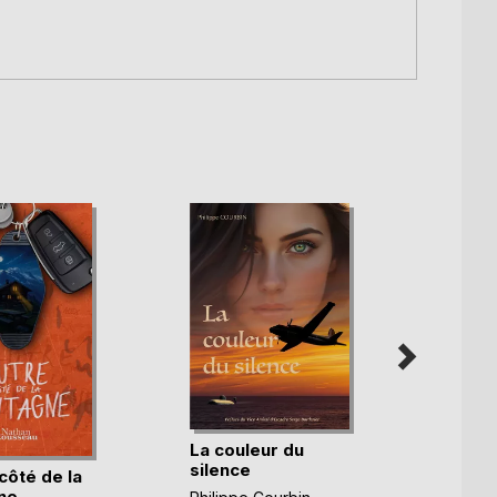
La couleur du
L'esc
silence
côté de la
Christ
ne