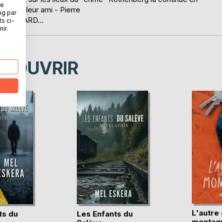
ne
on meilleur ami - Pierre
ng par
ROUILLARD...
ts ci-
ir.
ÉCOUVRIR
L'autre 
ts du
Les Enfants du
montag