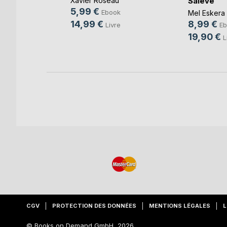
Salève
e Caplan
Xavier Roseau
5,99 €
k
Ebook
Mel Eskera
14,99 €
8,99 €
e
Livre
Eb
19,90 €
L
CGV
PROTECTION DES DONNÉES
MENTIONS LÉGALES
L
© Books on Demand GmbH, 2026