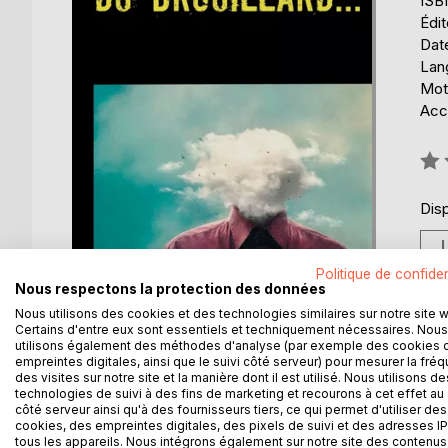
ISB
Édi
Date
Lang
Mots
Acce
Éval
0%
Disp
Politique de confiden
Nous respectons la protection des données
Nous utilisons des cookies et des technologies similaires sur notre site 
Certains d'entre eux sont essentiels et techniquement nécessaires. Nous
utilisons également des méthodes d'analyse (par exemple des cookies 
DESCRIPTION
AUTEUR(S)
CRITIQUES
empreintes digitales, ainsi que le suivi côté serveur) pour mesurer la fré
des visites sur notre site et la manière dont il est utilisé. Nous utilisons de
technologies de suivi à des fins de marketing et recourons à cet effet au 
Ernest Rothenberg est commissaire de police. Apr
côté serveur ainsi qu'à des fournisseurs tiers, ce qui permet d'utiliser des
s'adonne à des pratiques illégales. Ce que Julien 
cookies, des empreintes digitales, des pixels de suivi et des adresses IP
tous les appareils. Nous intégrons également sur notre site des contenus 
existence pendant toutes ces années. Le jour où il