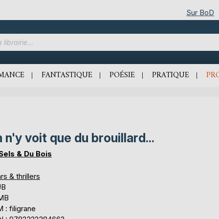
Sur BoD
MANCE
FANTASTIQUE
POÉSIE
PRATIQUE
PR
 n'y voit que du brouillard...
Sels & Du Bois
rs & thrillers
UB
 MB
: filigrane