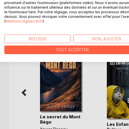
provenant d'autres fournisseurs (plateformes vidéo). Nous n'avons aucu
couchant quelques idées sur papier qu'il confie à s
influence sur le traitement ultérieur des données et sur un éventuel tracki
Son calepin porte le titre ON N'Y VOIT QUE DU B
le fournisseur tiers. Par votre réglage, vous acceptez les processus décri
dessus. Vous pouvez révoquer votre consentement avec effet pour l'aven
(
Mentions légales BoD
)
D’AUTRES TITRES À D
REFUSER
NON, AJUSTER
TOUT ACCEPTER
ublie pas
Le secret du Mont
Bégo
Les Enfan