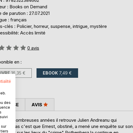
N : 9782322384662
teur : Books on Demand
 de parution : 27.07.2021
ue : français
-clés : Policier, horreur, suspense, intrigue, mystère
ssibilité: Accès limité
uation:
0
avis
onible en :
LIVRE
16,35 €
EBOOK
7,49 €
tialité
web.
ou des
 PRESSE
AVIS
quence
s
suivi
ès de nombreuses années il retrouve Julien Andreanu qui
ne sait pas c'est que Ernest, obstiné, a mené une enquête sur son
 sur
tiers
 revient sur les lieux du "crime" Rothenberg la continue en