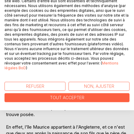
site web. Certains d'entre eux sont essentiels et techniquement
nécessaires. Nous utilisons également des méthodes d'analyse (par
Onze jours de siège est une comédie en trois actes et en
exemple des cookies ou des empreintes digitales, ainsi que le suivi
prose, écrite par Jules Verne, en collaboration avec
côté serveur) pour mesurer la fréquence des visites sur notre site et la
Charles Wallut, dont la rédaction débuta en 1856 et se
manière dont il est utilisé. Nous utilisons des technologies de suivi à
des fins de marketing et recourons à cet effet au suivi côté serveur
déroula jusqu'en 1860. Elle fut jouée pour la première fois,
ainsi qu'à des fournisseurs tiers, ce qui permet d'utiliser des cookies,
au Théâtre du Vaudeville, le 1er juin 1861.
des empreintes digitales, des pixels de suivi et des adresses IP sur
tous les appareils. Nous intégrons également sur notre site des
contenus tiers provenant d'autres fournisseurs (plateformes vidéo).
Robert et Laurence Maubray se sont mariés à l'île Maurice,
Nous n'avons aucune influence sur le traitement ultérieur des données
dont le jeune homme est originaire. Ils viennent se fixer à
et sur un éventuel tracking par le fournisseur tiers. Par votre réglage,
Paris, où leur bonheur serait sans ombre, si Robert n'aimait
vous acceptez les processus décrits ci-dessus. Vous pouvez
révoquer votre consentement avec effet pour l'avenir. (
Mentions
par trop sa liberté.
légales BoD
)
En effet, il n'hésite pas à délaisser sa jeune épouse, pour
se rendre au Cercle ou sortir entre garçons. Laurence en
REFUSER
NON, AJUSTER
devient vite jalouse. Durant une conversation avec deux de
ses amis, le médecin Maxime Duvernet et le notaire
TOUT ACCEPTER
Roquefeuille, Robert vient à parler du consul de France qui
l'a marié. C'est alors que la question de sa nationalité se
trouve posée.
En effet, l'île Maurice appartient à l'Angleterre, et ce n'est
que deux ans après la naissance de son fils que le père de