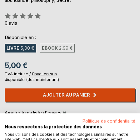
abundance, philosophy, Secret
Évaluation:
0%
0
avis
Disponible en :
LIVRE
5,00 €
EBOOK
2,99 €
5,00 €
TVA incluse /
Envoi en sus
disponible (dès maintenant)
AJOUTER AU PANIER
Ajouter à ma liste d'envies
Laisser un avis
Politique de confidentialité
Nous respectons la protection des données
Nous utilisons des cookies et des technologies similaires sur notre
site web. Certains d'entre eux sont essentiels et techniquement