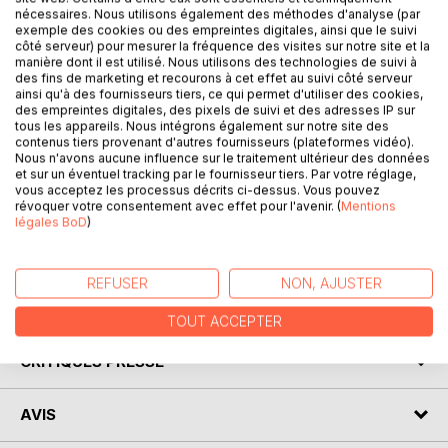
nécessaires. Nous utilisons également des méthodes d'analyse (par
exemple des cookies ou des empreintes digitales, ainsi que le suivi
côté serveur) pour mesurer la fréquence des visites sur notre site et la
manière dont il est utilisé. Nous utilisons des technologies de suivi à
des fins de marketing et recourons à cet effet au suivi côté serveur
DESCRIPTION
ainsi qu'à des fournisseurs tiers, ce qui permet d'utiliser des cookies,
des empreintes digitales, des pixels de suivi et des adresses IP sur
tous les appareils. Nous intégrons également sur notre site des
contenus tiers provenant d'autres fournisseurs (plateformes vidéo).
There is a border between success and failure, a door to
Nous n'avons aucune influence sur le traitement ultérieur des données
cross, much closer than you might think, because the only
et sur un éventuel tracking par le fournisseur tiers. Par votre réglage,
border between success and failure is YOU!
vous acceptez les processus décrits ci-dessus. Vous pouvez
révoquer votre consentement avec effet pour l'avenir. (
Mentions
légales BoD
)
Will you be able to cross this last door which separates you
from your dream life?
REFUSER
NON, AJUSTER
AUTEUR(S)
TOUT ACCEPTER
CRITIQUES PRESSE
AVIS