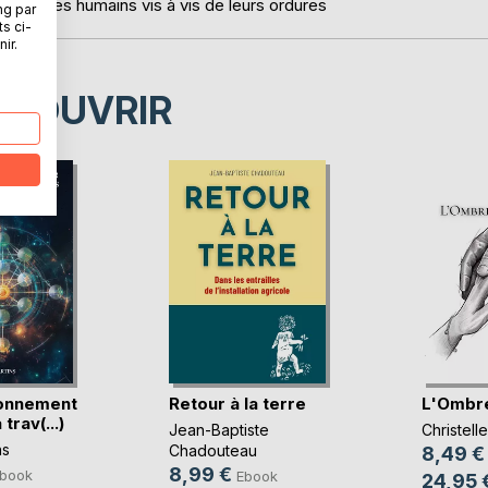
ement des humains vis à vis de leurs ordures
ng par
ts ci-
ir.
ÉCOUVRIR
ionnement
Retour à la terre
L'Ombre
 trav(...)
Jean-Baptiste
Christel
ns
Chadouteau
8,49 €
8,99 €
book
Ebook
24,95 