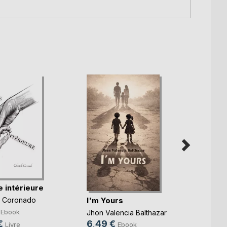
Je dé
 intérieure
Virgini
I'm Yours
le Coronado
8,99
Ebook
Jhon Valencia Balthazar
14,9
€
6,49 €
Livre
Ebook