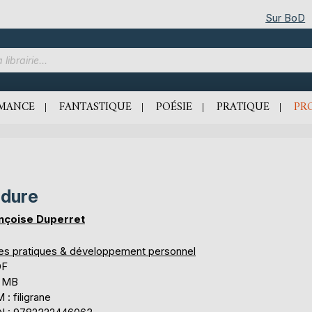
Sur BoD
MANCE
FANTASTIQUE
POÉSIE
PRATIQUE
PR
dure
nçoise Duperret
res pratiques & développement personnel
DF
6 MB
: filigrane