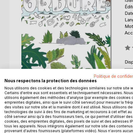
ISB
Édi
Date
Lang
Mots
Acce
Éval
0%
Disp
Politique de confiden
Nous respectons la protection des données
Nous utilisons des cookies et des technologies similaires sur notre site 
Certains d'entre eux sont essentiels et techniquement nécessaires. Nous
utilisons également des méthodes d'analyse (par exemple des cookies 
empreintes digitales, ainsi que le suivi côté serveur) pour mesurer la fré
des visites sur notre site et la manière dont il est utilisé. Nous utilisons de
technologies de suivi à des fins de marketing et recourons à cet effet au 
côté serveur ainsi qu'à des fournisseurs tiers, ce qui permet d'utiliser des
DESCRIPTION
AUTEUR(S)
CRITIQUES
cookies, des empreintes digitales, des pixels de suivi et des adresses IP
tous les appareils. Nous intégrons également sur notre site des contenus 
provenant d'autres fournisseurs (plateformes vidéo). Nous n'avons aucu