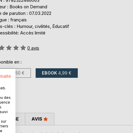
N : 9782322446063
teur : Books on Demand
 de parution : 07.03.2022
ue : français
-clés : Humour, civilités, Éducatif
ssibilité: Accès limité
uation:
0
avis
onible en :
LIVRE
11,50 €
EBOOK
4,99 €
tialité
web.
ou des
quence
s
suivi
 PRESSE
AVIS
 sur
tiers
ne