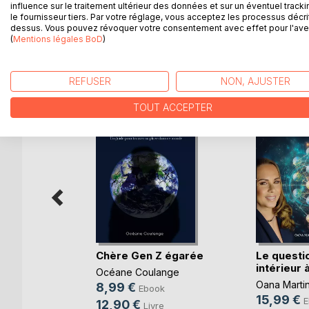
Petit traité humoristique qui démontre le comport
influence sur le traitement ultérieur des données et sur un éventuel tracki
le fournisseur tiers. Par votre réglage, vous acceptez les processus décri
dessus. Vous pouvez révoquer votre consentement avec effet pour l'aven
(
Mentions légales BoD
)
D’AUTRES TITRES À D
REFUSER
NON, AJUSTER
TOUT ACCEPTER
s 64
Chère Gen Z égarée
Le quest
intérieur à
Océane Coulange
el
Oana Marti
8,99 €
Ebook
ok
15,99 €
E
12,90 €
Livre
re