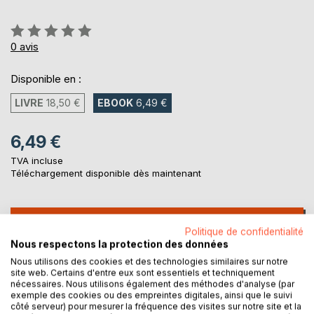
Évaluation:
0%
0
avis
Disponible en :
LIVRE
18,50 €
EBOOK
6,49 €
6,49 €
TVA incluse
Téléchargement disponible dès maintenant
AJOUTER AU PANIER
Politique de confidentialité
Nous respectons la protection des données
Ajouter à ma liste d'envies
Nous utilisons des cookies et des technologies similaires sur notre
site web. Certains d'entre eux sont essentiels et techniquement
Laisser un avis
nécessaires. Nous utilisons également des méthodes d'analyse (par
exemple des cookies ou des empreintes digitales, ainsi que le suivi
côté serveur) pour mesurer la fréquence des visites sur notre site et la