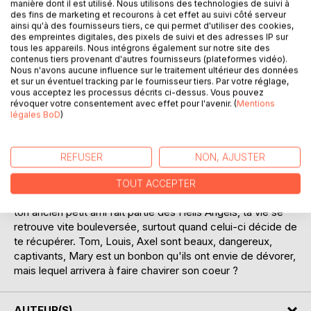
manière dont il est utilisé. Nous utilisons des technologies de suivi à
des fins de marketing et recourons à cet effet au suivi côté serveur
ainsi qu'à des fournisseurs tiers, ce qui permet d'utiliser des cookies,
des empreintes digitales, des pixels de suivi et des adresses IP sur
tous les appareils. Nous intégrons également sur notre site des
contenus tiers provenant d'autres fournisseurs (plateformes vidéo).
DESCRIPTION
Nous n'avons aucune influence sur le traitement ultérieur des données
et sur un éventuel tracking par le fournisseur tiers. Par votre réglage,
vous acceptez les processus décrits ci-dessus. Vous pouvez
révoquer votre consentement avec effet pour l'avenir. (
Mentions
Maryline et Léa, respectivement mère et fille, très
légales BoD
)
fusionnelles. Une vie simple et toute tracée, ne vivant qu'à
deux depuis la mort de Ross, le père de Léa, elles
travaillent à l'institut de beauté "Le clair Alysé". Elles savent
REFUSER
NON, AJUSTER
tout l'une de l'autre, enfin, c'est ce que Léa croyait.
TOUT ACCEPTER
Quand vingt-six ans plus tard, le passé te rattrape et que
ton ancien petit ami fait partie des Hells Angels, ta vie se
retrouve vite bouleversée, surtout quand celui-ci décide de
te récupérer. Tom, Louis, Axel sont beaux, dangereux,
captivants, Mary est un bonbon qu'ils ont envie de dévorer,
mais lequel arrivera à faire chavirer son coeur ?
AUTEUR(S)