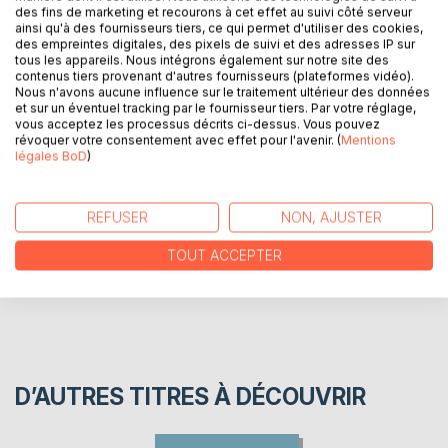
des fins de marketing et recourons à cet effet au suivi côté serveur
DESCRIPTION
ainsi qu'à des fournisseurs tiers, ce qui permet d'utiliser des cookies,
des empreintes digitales, des pixels de suivi et des adresses IP sur
tous les appareils. Nous intégrons également sur notre site des
Un studio de prises de vues photographiques, hanté par
contenus tiers provenant d'autres fournisseurs (plateformes vidéo).
Nous n'avons aucune influence sur le traitement ultérieur des données
une valse de fantasmes.
et sur un éventuel tracking par le fournisseur tiers. Par votre réglage,
vous acceptez les processus décrits ci-dessus. Vous pouvez
révoquer votre consentement avec effet pour l'avenir. (
Mentions
AUTEUR(S)
légales BoD
)
CRITIQUES PRESSE
REFUSER
NON, AJUSTER
TOUT ACCEPTER
AVIS
D’AUTRES TITRES À DÉCOUVRIR