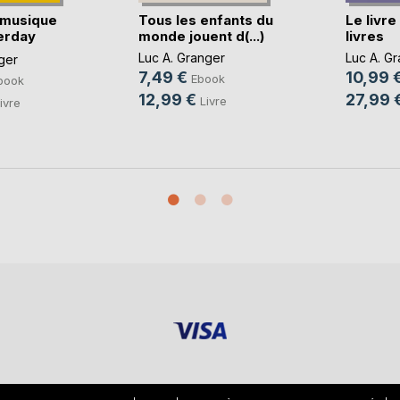
 musique
Tous les enfants du
Le livr
erday
monde jouent d(...)
livres
Luc A. Granger
Luc A. G
ger
7,49 €
10,99 
Ebook
book
12,99 €
27,99 
Livre
ivre