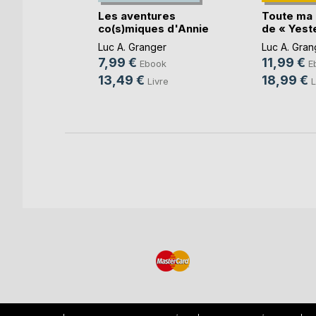
Les aventures
Toute ma
co(s)miques d'Annie
de « Yest
ombent,
(...)
an(...)
te
Luc A. Granger
Luc A. Gran
7,99 €
11,99 €
rd
Ebook
E
13,49 €
18,99 €
k
Livre
L
e