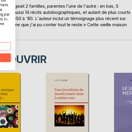
 sur
tiers
ui logeait 2 familles, parentes l'une de l'autre : en bas, 5
ne
. C'est aussi 14 récits autobiographiques, et autant de plus courts
ng par
nées 1950 à '80. L'auteur inclut un témoignage plus récent sur
ts ci-
ir.
médecine que j'ai pu conter tout le reste.» Cette vieille maison
ÉCOUVRIR