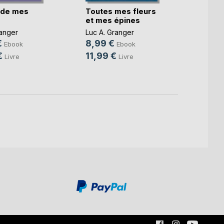
e de mes
Toutes mes fleurs
Encor
et mes épines
fleur
ranger
Luc A. Granger
Luc A.
€
8,99 €
5,49
Ebook
Ebook
€
11,99 €
7,99
Livre
Livre