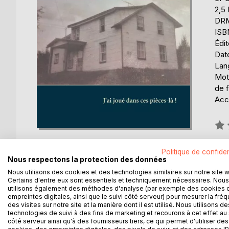
2,5
DRM 
ISB
Édi
Date
Lang
Mot
de f
Acce
Éval
0%
Disp
Politique de confiden
Nous respectons la protection des données
Nous utilisons des cookies et des technologies similaires sur notre site 
Certains d'entre eux sont essentiels et techniquement nécessaires. Nous
utilisons également des méthodes d'analyse (par exemple des cookies 
empreintes digitales, ainsi que le suivi côté serveur) pour mesurer la fré
des visites sur notre site et la manière dont il est utilisé. Nous utilisons de
DESCRIPTION
AUTEUR(S)
CRITIQUES
technologies de suivi à des fins de marketing et recourons à cet effet au 
côté serveur ainsi qu'à des fournisseurs tiers, ce qui permet d'utiliser des