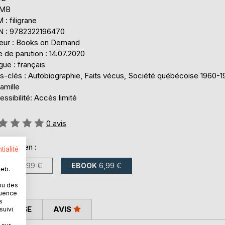
 MB
: filigrane
N : 9782322196470
teur : Books on Demand
 de parution : 14.07.2020
ue : français
s-clés : Autobiographie, Faits vécus, Société québécoise 1960-1
amille
ssibilité: Accès limité
uation:
0
avis
onible en :
tialité
LIVRE
11,99 €
EBOOK
6,99 €
web.
ou des
quence
s
 PRESSE
AVIS
suivi