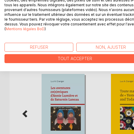
cookies, des empreintes digitales, des pixels de suivi et des adresses IP
tous les appareils. Nous intégrons également sur notre site des contenus 
Palace Hemming, c'est une maison déjà centenaire q
provenant d'autres fournisseurs (plateformes vidéo). Nous n'avons aucu
Michaud, en haut, 10 Granger, la famille de l'auteur
influence sur le traitement ultérieur des données et sur un éventuel tracki
textes qu'il a nommés «desserts», couvrant les an
le fournisseur tiers. Par votre réglage, vous acceptez les processus décri
dessus. Vous pouvez révoquer votre consentement avec effet pour l'aven
ses chirurgies : «C'est grâce à ces miracles de la 
(
Mentions légales BoD
)
bancale, un palace? À lire, pièce par pièce...
REFUSER
NON, AJUSTER
D’AUTRES TITRES À D
TOUT ACCEPTER